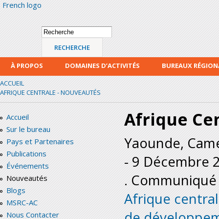
French logo
Alle
con
prin
Formulaire de
Recherche
recherche
À PROPOS
DOMAINES D’ACTIVITÉS
BUREAUX RÉGIO
ACCUEIL
AFRIQUE CENTRALE - NOUVEAUTÉS
Afrique Ce
Accueil
Sur le bureau
Yaounde, Cam
Pays et Partenaires
Publications
-
9 Décembre 
Événements
. Communiqué 
Nouveautés
Blogs
Afrique centrale
MSRC-AC
de développem
Nous Contacter