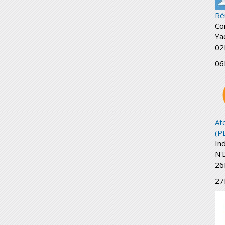
Ré
Co
Ya
02
06
At
(P
In
N'
26
27