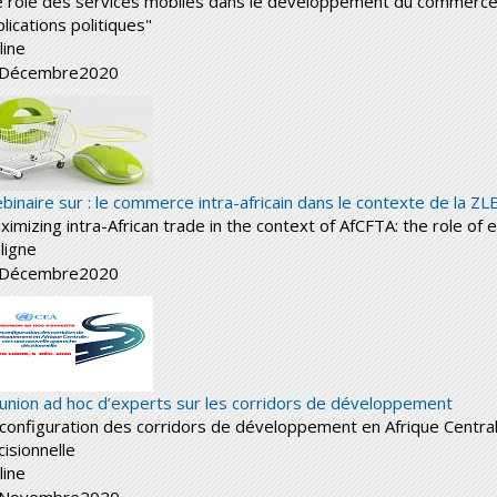
e rôle des services mobiles dans le développement du commerce é
lications politiques"
line
Décembre
2020
binaire sur : le commerce intra-africain dans le contexte de la ZL
ximizing intra-African trade in the context of AfCFTA: the role o
ligne
Décembre
2020
union ad hoc d’experts sur les corridors de développement
configuration des corridors de développement en Afrique Central
cisionnelle
line