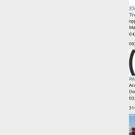
35
Tr
op
Ma
04
06
Ré
Ac
Do
03
31