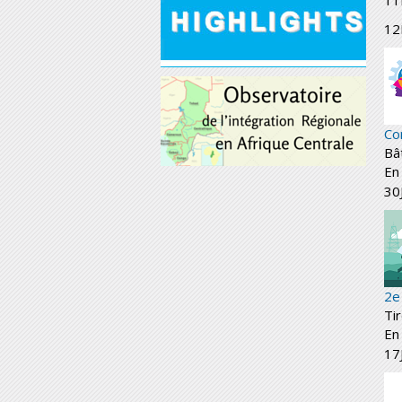
11
12
Co
Bâ
En
30
2e
Ti
En 
17