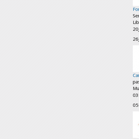
Fo
Se
Li
20
26
Ca
pa
Mul
03
05