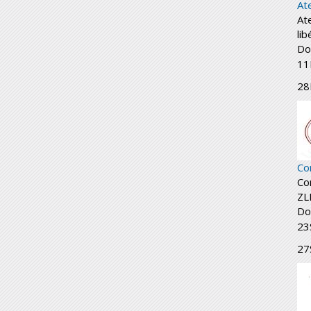
At
At
li
Do
11
28
Co
Co
ZL
Do
23
27