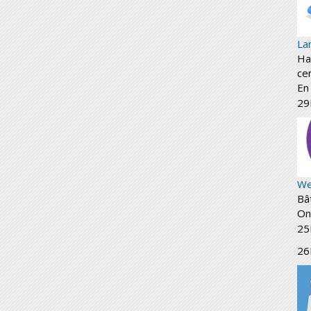
La
Har
ce
En 
29
We
Bâ
On
25
26