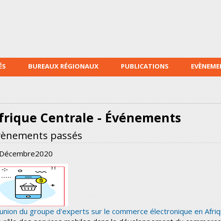
Aller au
contenu
principal
ÉS
BUREAUX RÉGIONAUX
PUBLICATIONS
EVÈNEME
frique Centrale - Événements
vènements passés
Décembre
2020
union du groupe d'experts sur le commerce électronique en Afriq