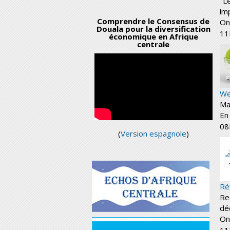
"L
imp
Comprendre le Consensus de
On
Douala pour la diversification
11
économique en Afrique
centrale
We
Ma
En 
08
(
Version espagnole
)
Ré
Re
dé
On