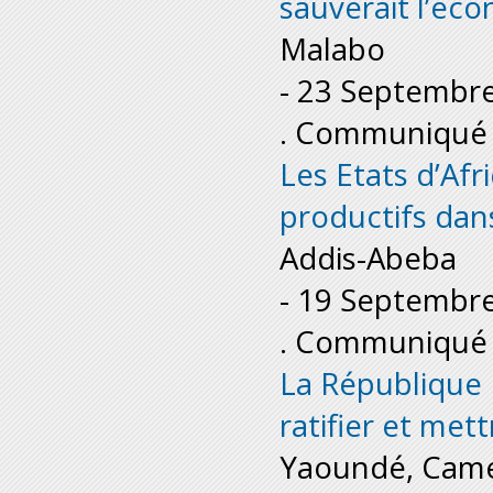
sauverait l’éc
Malabo
-
23 Septembr
. Communiqué 
Les Etats d’Afr
productifs da
Addis-Abeba
-
19 Septembr
. Communiqué 
La République
ratifier et met
Yaoundé, Cam