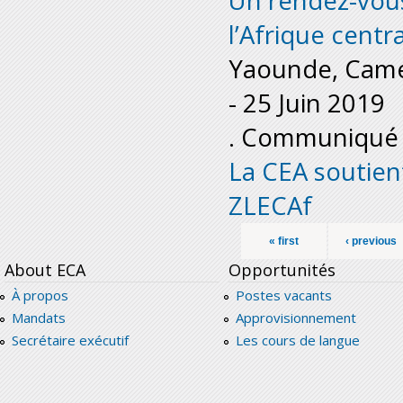
Un rendez-vou
l’Afrique centr
Yaounde, Cam
-
25 Juin 2019
. Communiqué 
La CEA soutien
ZLECAf
Pages
« first
‹ previous
About ECA
Opportunités
À propos
Postes vacants
Mandats
Approvisionnement
Secrétaire exécutif
Les cours de langue