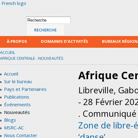
French logo
Alle
con
prin
Formulaire de
Recherche
recherche
À PROPOS
DOMAINES D’ACTIVITÉS
BUREAUX RÉGIO
ACCUEIL
AFRIQUE CENTRALE - NOUVEAUTÉS
Afrique Ce
Accueil
Sur le bureau
Libreville, Gab
Pays et Partenaires
Publications
-
28 Février 20
Événements
. Communiqué 
Nouveautés
Blogs
Zone de libre-
MSRC-AC
‘danse’
Nous Contacter