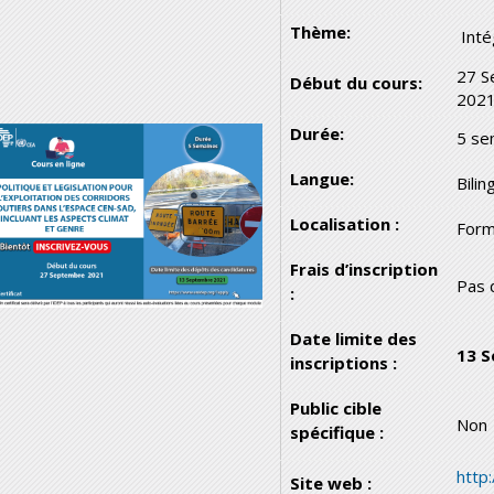
Thème:
Inté
27 S
Début du cours:
202
Durée:
5 se
Langue:
Bilin
Localisation :
Form
Frais d’inscription
Pas 
:
Date limite des
13 
inscriptions :
Public cible
Non
spécifique :
http
Site web :