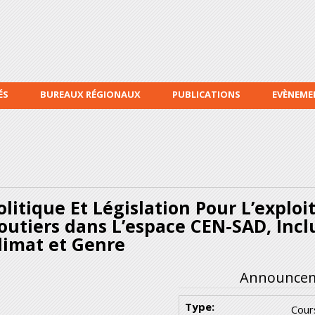
Aller au
contenu
principal
ÉS
BUREAUX RÉGIONAUX
PUBLICATIONS
EVÈNEME
olitique Et Législation Pour L’exploi
outiers dans L’espace CEN-SAD, Incl
limat et Genre
Announceme
Type:
Cour