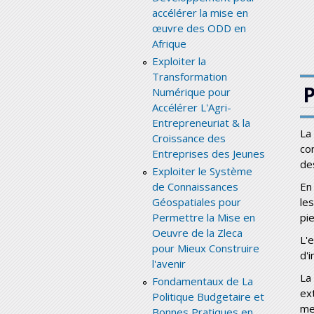
accélérer la mise en
œuvre des ODD en
Afrique
Exploiter la
Transformation
Numérique pour
Accélérer L'Agri-
Entrepreneuriat & la
La
Croissance des
co
Entreprises des Jeunes
de
Exploiter le Système
de Connaissances
En
Géospatiales pour
les
Permettre la Mise en
pie
Oeuvre de la Zleca
L'
pour Mieux Construire
d'
l'avenir
La
Fondamentaux de La
ex
Politique Budgetaire et
me
Bonnes Pratiques en