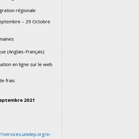
gration régionale
eptembre – 29 Octobre
1
maines
gue (Anglais-Français)
ation en ligne sur le web
de frais
Septembre 2021
://services.unidep.org/e-