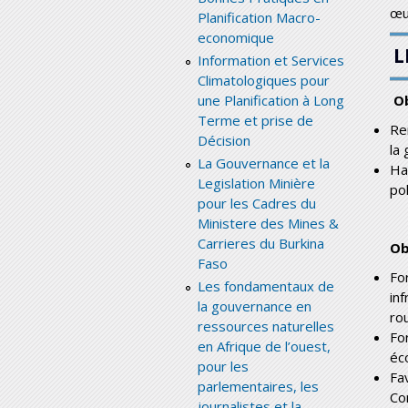
œu
Planification Macro-
economique
L
Information et Services
Climatologiques pour
une Planification à Long
Ob
Terme et prise de
Re
Décision
la 
La Gouvernance et la
Ha
Legislation Minière
po
pour les Cadres du
Ministere des Mines &
Carrieres du Burkina
Ob
Faso
Fo
Les fondamentaux de
in
la gouvernance en
rou
ressources naturelles
Fo
en Afrique de l’ouest,
éc
pour les
Fa
parlementaires, les
Co
journalistes et la