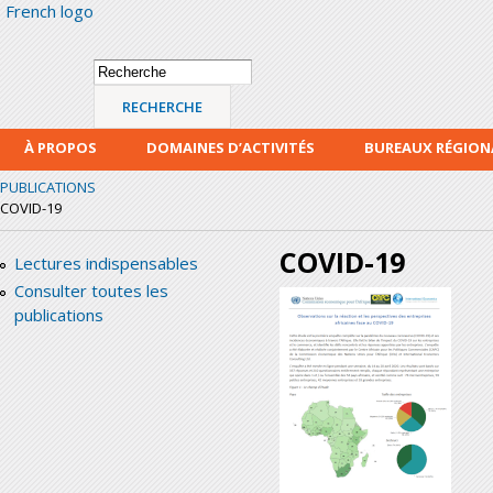
French logo
Alle
con
prin
Formulaire de
Recherche
recherche
À PROPOS
DOMAINES D’ACTIVITÉS
BUREAUX RÉGIO
PUBLICATIONS
COVID-19
COVID-19
Lectures indispensables
Consulter toutes les
publications