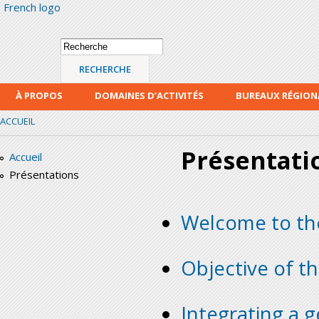
French logo
Alle
con
prin
Formulaire de
Recherche
recherche
À PROPOS
DOMAINES D’ACTIVITÉS
BUREAUX RÉGIO
ACCUEIL
Présentati
Accueil
Présentations
Welcome to the
Objective of t
Integrating a g