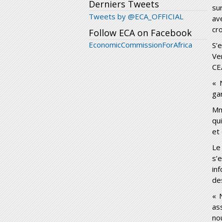
Derniers Tweets
su
Tweets by @ECA_OFFICIAL
av
cr
Follow ECA on Facebook
EconomicCommissionForAfrica
S’
Ve
CE
« 
ga
M
qu
et 
Le
s’
in
de
« 
as
no