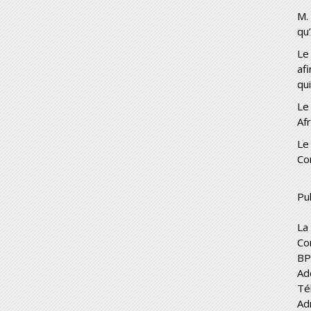
M.
qu
Le
af
qui
Le
Af
Le
Co
Pub
La
Co
BP
Ad
Té
Ad