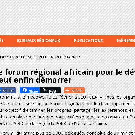
Aller au
contenu
principal
ÉS
BUREAUX RÉGIONAUX
PUBLICATIONS
EVÈNEME
ELOPPEMENT DURABLE PEUT ENFIN DÉMARRER
e forum régional africain pour le 
eut enfin démarrer
Facebook
Share
Share
Post
ctoria Falls, Zimbabwe, le 23 février 2020 (CEA) - Tous les organ
e la sixième session du Forum régional pour le développement 
ur objectif d’examiner les progrès, partager les expériences et
ttre en place par l’Afrique pour accélérer la mise en œuvre du
horizon 2030 et de l’Agenda 2063 de l’Union africaine.
 Forum, qui attire plus de 3000 délégués, dont plus de 30 ministr