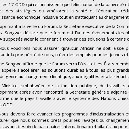
r les 17 ODD qui reconnaissent que l’élimination de la pauvreté et 
ec des stratégies qui améliorent la santé et l’éducation, rédu
oissance économique inclusive tout en s’attaquant au changemen
exprimant à la veille du Forum, la Secrétaire exécutive de la Com
ra Songwe, déclare que le forum est l’un des évènements les pl
A supposés aider le continent à trouver des solutions à certains de
Nous voudrions nous assurer qu’aucun Africain ne soit laissé
rantir la prospérité de tous, créer des emplois pour les jeunes et 
me
Songwe affirme que le Forum verra l’ONU et les États membres
i appelle à accélérer les solutions durables à tous les plus gran
du genre au changement climatique, aux inégalités et à la réduction
 Ministre zimbabwéen de la fonction publique, du travail et 
exprimant après avoir rencontré la Secrétaire générale adjoin
forme que le pays travaillera avec le système des Nations Unie
s ODD.
Nous devons faire avancer les programmes d’industrialisation e
surer que nous sommes prêts pour les ravages du changement
us avons besoin de partenaires internationaux et bilatéraux pour 