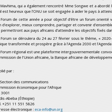
 Mavhima, qui a également rencontré M
me
Songwe et a abordé l
’il est heureux que l’ONU se soit engagée à aider le pays à attein
 Forum de cette année a pour objectif d’être un forum orienté ve
in d’explorer, mieux comprendre, partager et convenir d’ensembl
 permettront aux pays africains d’atteindre les objectifs fixés dans
 Forum se déroulera du 24 au 27 février sous le thème, « 2020-
rique transformée et prospère grâce à l’Agenda 2030 et l’Agenda
 Forum régional est une plateforme intergouvernementale convoqu
mmission de l’Union africaine, la Banque africaine de développem
lié par :
 Section des communications
mmission économique pour l’Afrique
 3001
dis-Abeba (Éthiopie)
l. +251 11 551 5826
resse électronique :
eca-info@un.org