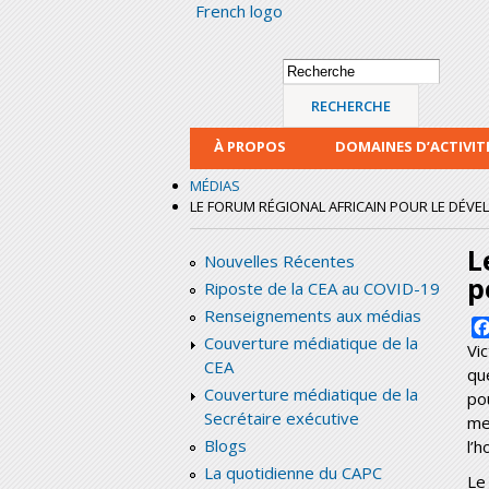
French logo
Formulaire de
Recherche
recherche
À PROPOS
DOMAINES D’ACTIVIT
MÉDIAS
LE FORUM RÉGIONAL AFRICAIN POUR LE DÉV
L
Nouvelles Récentes
p
Riposte de la CEA au COVID-19
Renseignements aux médias
Couverture médiatique de la
Vi
CEA
qu
Couverture médiatique de la
po
Secrétaire exécutive
me
Blogs
l’
La quotidienne du CAPC
Le