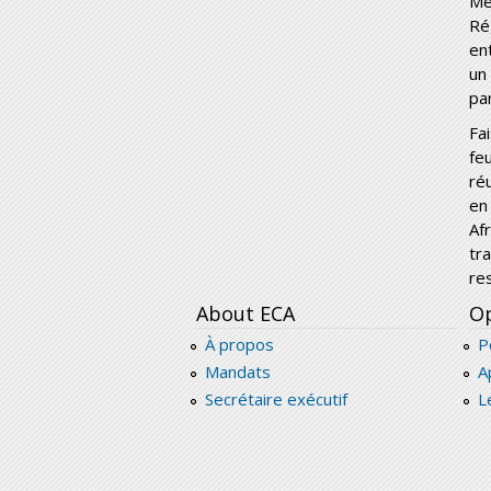
Mé
Ré
en
un
pa
Fai
fe
ré
en
Af
tra
re
About ECA
Op
À propos
P
Mandats
A
Secrétaire exécutif
L