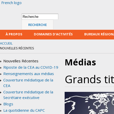
French logo
Alle
con
prin
Formulaire de
Recherche
recherche
À PROPOS
DOMAINES D’ACTIVITÉS
BUREAUX RÉGIO
ACCUEIL
NOUVELLES RÉCENTES
Médias
Nouvelles Récentes
Riposte de la CEA au COVID-19
Renseignements aux médias
Grands ti
Couverture médiatique de la
CEA
Couverture médiatique de la
Secrétaire exécutive
Blogs
La quotidienne du CAPC