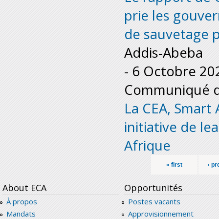
prie les gouve
de sauvetage p
Addis-Abeba
-
6 Octobre 20
Communiqué de
La CEA, Smart 
initiative de 
Afrique
Pages
« first
‹ p
About ECA
Opportunités
À propos
Postes vacants
Mandats
Approvisionnement