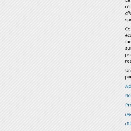
ré
al
sp
Ce
éc
fa
su
pr
re
Un
par
Ai
Ré
Pr