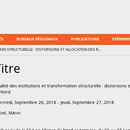
Aller au
contenu
principal
ÉS
BUREAUX RÉGIONAUX
PUBLICATIONS
EVÈNEME
ON STRUCTURELLE : DISTORSIONS ET ALLOCATION DES R...
itre
alité des institutions et transformation structurelle : distorsions
 Nord
rcredi, Septembre 26, 2018
-
Jeudi, Septembre 27, 2018
bat, Maroc
 Bureau de la CEA en Afrique du Nord organisera, du 26 au 27 s