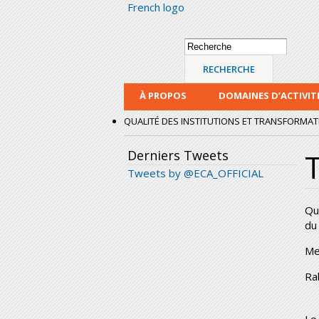
French logo
Formulaire de
Recherche
recherche
À PROPOS
DOMAINES D’ACTIVIT
QUALITÉ DES INSTITUTIONS ET TRANSFORMATI
Derniers Tweets
T
Tweets by @ECA_OFFICIAL
Qu
du
Me
Ra
Le