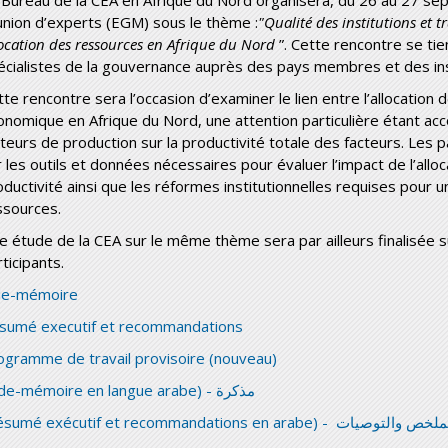
union d’experts (EGM) sous le thème :
"Qualité des institutions et t
location des ressources en Afrique du Nord
”. Cette rencontre se tie
écialistes de la gouvernance auprès des pays membres et des inst
tte rencontre sera l’occasion d’examiner le lien entre l’allocation
onomique en Afrique du Nord, une attention particulière étant acco
cteurs de production sur la productivité totale des facteurs. Les
r les outils et données nécessaires pour évaluer l’impact de l’allo
oductivité ainsi que les réformes institutionnelles requises pour u
ssources.
e étude de la CEA sur le même thème sera par ailleurs finalisée
ticipants.
de-mémoire
sumé executif et recommandations
ogramme de travail provisoire (nouveau)
(Aide-mémoire en langue arabe) - مذكرة
(Résumé exécutif et recommandations en arabe) - ص والتوصيات