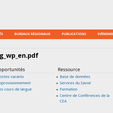
Aller au
contenu
principal
ÉS
BUREAUX RÉGIONAUX
PUBLICATIONS
EVÈNEME
g_wp_en.pdf
portunités
Ressource
ostes vacants
Base de données
pprovisionnement
Services du Savoir
es cours de langue
Formation
Centre de Conférences de la
CEA