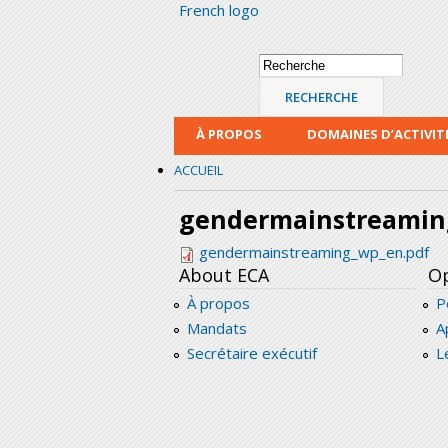
French logo
Formulaire de
Recherche
recherche
À PROPOS
DOMAINES D’ACTIVIT
ACCUEIL
gendermainstreamin
gendermainstreaming_wp_en.pdf
About ECA
Op
À propos
P
Mandats
A
Secrétaire exécutif
L