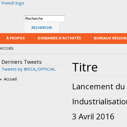
French logo
Alle
con
prin
Formulaire de
Recherche
recherche
À PROPOS
DOMAINES D’ACTIVITÉS
BUREAUX RÉGIO
ACCUEIL
Derniers Tweets
Titre
Tweets by @ECA_OFFICIAL
Accueil
Lancement du 
Industrialisati
3 Avril 2016