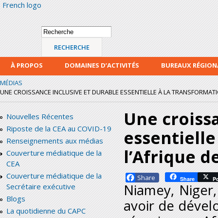
French logo
Alle
con
prin
Formulaire de
Recherche
recherche
À PROPOS
DOMAINES D’ACTIVITÉS
BUREAUX RÉGIO
MÉDIAS
UNE CROISSANCE INCLUSIVE ET DURABLE ESSENTIELLE À LA TRANSFORMATION
Une croissa
Nouvelles Récentes
Riposte de la CEA au COVID-19
essentielle
Renseignements aux médias
l’Afrique d
Couverture médiatique de la
CEA
Couverture médiatique de la
Facebook
Share
P
Niamey, Niger,
Secrétaire exécutive
Blogs
avoir de dével
La quotidienne du CAPC