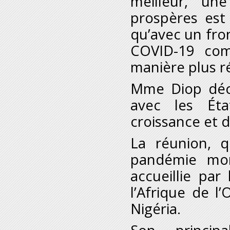
meilleur, un
prospères est
qu’avec un fro
COVID-19 com
manière plus ré
M
me
Diop décl
avec les Ét
croissance et 
La réunion, q
pandémie mon
accueillie pa
l’Afrique de 
Nigéria.