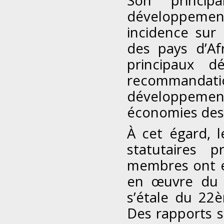
Son princip
développeme
incidence sur
des pays d’Afr
principaux d
recommandat
développement
économies des 
À cet égard, l
statutaires p
membres ont ex
en œuvre du 
s’étale du 22
Des rapports s