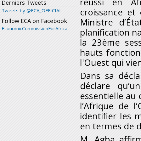
réussi en Af
Derniers Tweets
croissance et 
Tweets by @ECA_OFFICIAL
Ministre d’Ét
Follow ECA on Facebook
EconomicCommissionForAfrica
planification n
la 23
ème
sess
hauts fonctionn
l'Ouest qui vie
Dans sa déclar
déclare qu’un
essentielle au
l’Afrique de l
identifier les
en termes de 
M. Agba affirm