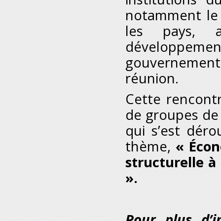
notamment le 
les pays, a
développem
gouvernementa
réunion.
Cette rencontr
de groupes de r
qui s’est dér
thème,
« Écon
structurelle à
».
Pour plus d’i