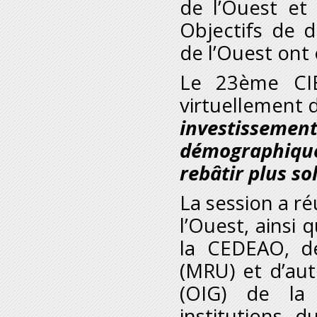
de l’Ouest et
Objectifs de 
de l’Ouest ont
Le 23
ème
CIE
virtuellement 
investissem
démographique
rebâtir plus so
La session a ré
l’Ouest, ainsi
la CEDEAO, d
(MRU) et d’au
(OIG) de la 
institutions 