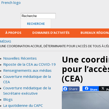
French logo
Alle
con
prin
Formulaire de
Recherche
recherche
À PROPOS
DOMAINES D’ACTIVITÉS
BUREAUX RÉGIO
MÉDIAS
UNE COORDINATION ACCRUE, DÉTERMINANTE POUR L’ACCÈS DE TOUS À L’ÉLEC
Une coordi
Nouvelles Récentes
Riposte de la CEA au COVID-19
pour l’accè
Renseignements aux médias
(CEA)
Couverture médiatique de la
CEA
Couverture médiatique de la
Facebook
Share
P
Secrétaire exécutive
Blogs
La quotidienne du CAPC