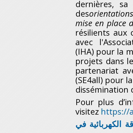
dernières, sa
des
orientation
mise en place 
résilients aux
avec l'Associa
(IHA) pour la 
projets dans 
partenariat a
(SE4all) pour la
dissémination d
Pour plus d’i
visitez
https://a
 الكهربائية في