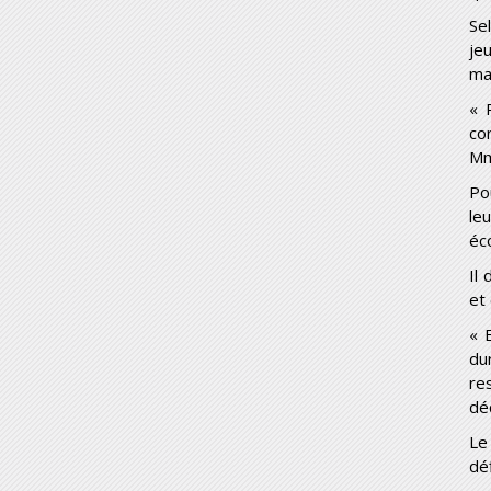
Se
je
ma
« 
co
M
Po
le
éc
Il
et
« 
du
re
dé
Le
dé