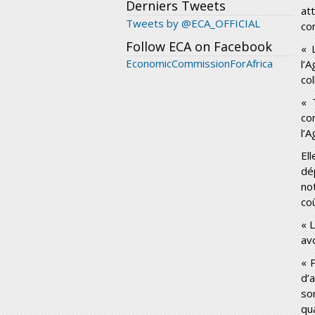
Derniers Tweets
at
Tweets by @ECA_OFFICIAL
co
Follow ECA on Facebook
« 
EconomicCommissionForAfrica
l’
col
« 
co
l’
El
dé
no
co
« 
avo
« 
d’
so
qu