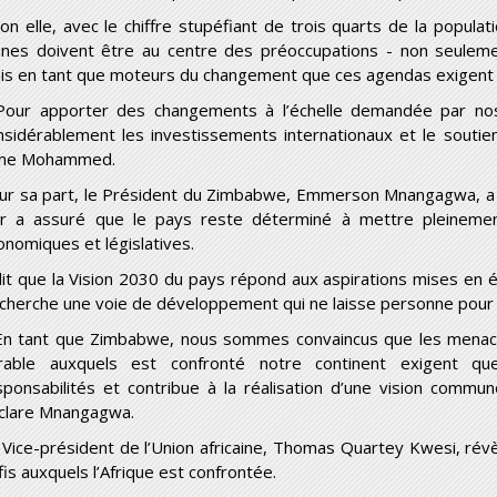
lon elle, avec le chiffre stupéfiant de trois quarts de la popula
unes doivent être au centre des préoccupations - non seuleme
is en tant que moteurs du changement que ces agendas exigent 
Pour apporter des changements à l’échelle demandée par nos
nsidérablement les investissements internationaux et le soutien
me
Mohammed.
ur sa part, le Président du Zimbabwe, Emmerson Mnangagwa, a 
ur a assuré que le pays reste déterminé à mettre pleinemen
onomiques et législatives.
 dit que la Vision 2030 du pays répond aux aspirations mises en
 cherche une voie de développement qui ne laisse personne pour
En tant que Zimbabwe, nous sommes convaincus que les menace
rable auxquels est confronté notre continent exigent qu
sponsabilités et contribue à la réalisation d’une vision comm
clare Mnangagwa.
 Vice-président de l’Union africaine, Thomas Quartey Kwesi, révèl
fis auxquels l’Afrique est confrontée.