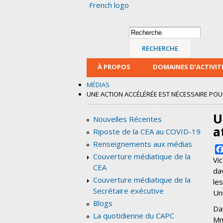
French logo
Formulaire de
Recherche
recherche
À PROPOS
DOMAINES D’ACTIVIT
MÉDIAS
UNE ACTION ACCÉLÉRÉE EST NÉCESSAIRE POUR 
U
Nouvelles Récentes
a
Riposte de la CEA au COVID-19
Renseignements aux médias
Couverture médiatique de la
Vi
CEA
da
Couverture médiatique de la
le
Secrétaire exécutive
Un
Blogs
Da
La quotidienne du CAPC
M