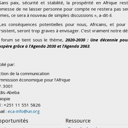
Sans paix, sécurité et stabilité, la prospérité en Afrique rest
omesse de ne laisser personne pour compte ne restera pas se
rmes, ce sera à nouveau de simples discussions », a-dit-il.
Les conséquences potentielles pour nous, Africains, et pou
rsistent, seront trop graves à envisager. C’est vraiment notre déf
 forum se tient sous le thème,
2020-2030 : Une décennie pour
ospère grâce à l’Agenda 2030 et l’Agenda 2063
.
lié par:
ction de la communication
mmission économique pour l’Afrique
P. 3001
dis-Abeba
hiopie
l : +251 11 551 5826
ail :
eca-info@un.org
portunités
Ressource