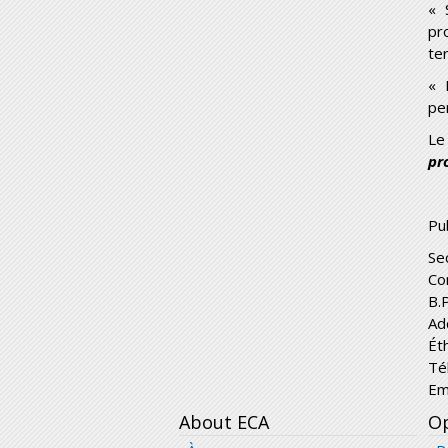
« 
pr
te
« 
pe
Le
pr
Pub
Se
Co
B.
Ad
Ét
Té
Em
About ECA
Op