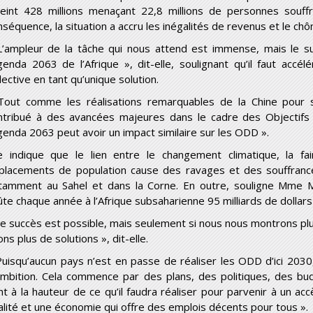
teint 428 millions menaçant 22,8 millions de personnes souffra
nséquence, la situation a accru les inégalités de revenus et le c
L’ampleur de la tâche qui nous attend est immense, mais le
Agenda 2063 de l’Afrique », dit-elle, soulignant qu’il faut accél
lective en tant qu’unique solution.
Tout comme les réalisations remarquables de la Chine pour 
ntribué à des avancées majeures dans le cadre des Objectifs 
Agenda 2063 peut avoir un impact similaire sur les ODD ».
le indique que le lien entre le changement climatique, la fai
placements de population cause des ravages et des souffran
tamment au Sahel et dans la Corne. En outre, souligne M
me
M
ûte chaque année à l’Afrique subsaharienne 95 milliards de dollar
Le succès est possible, mais seulement si nous nous montrons pl
ns plus de solutions », dit-elle.
Puisqu’aucun pays n’est en passe de réaliser les ODD d’ici 203
ambition. Cela commence par des plans, des politiques, des bud
nt à la hauteur de ce qu’il faudra réaliser pour parvenir à un ac
alité et une économie qui offre des emplois décents pour tous ».