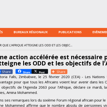
Aller au
contenu
principal
ÉS
BUREAUX RÉGIONAUX
PUBLICATIONS
EVÈNEME
QUE L’AFRIQUE ATTEIGNE LES ODD ET LES OBJEC...
ne action accélérée est nécessaire 
tteigne les ODD et les objectifs de 
Facebook
Share
Share
Post
ctoria Falls, Zimbabwe, le 25 février 2020 (CEA) - Les Nations U
vantage pour que tous les Africains voient leur avenir dans les
s objectifs de l’Agenda 2063 pour l’Afrique, déclare ce mardi, l
ies, Amina Mohammed.
ns ses remarques lors du sixième Forum régional africain pour 
me
Mohammed affirme que le nombre absolu de personnes vivan