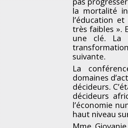
pas progresser 
la mortalité i
l’éducation et
très faibles ».
une clé. La 
transformati
suivante.
La conférenc
domaines d’act
décideurs. C’ét
décideurs afr
l’économie nu
haut niveau su
M
me
Giovanie 