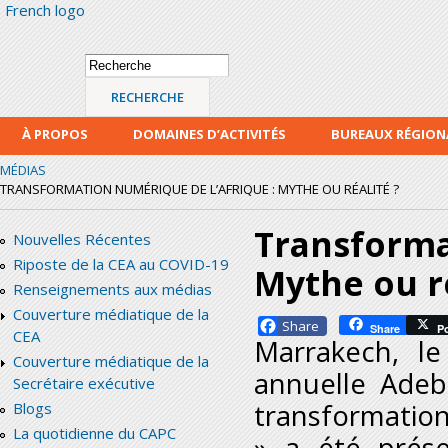
French logo
Alle
con
prin
Formulaire de
Recherche
recherche
À PROPOS
DOMAINES D’ACTIVITÉS
BUREAUX RÉGIO
MÉDIAS
TRANSFORMATION NUMÉRIQUE DE L’AFRIQUE : MYTHE OU RÉALITÉ ?
Transforma
Nouvelles Récentes
Riposte de la CEA au COVID-19
Mythe ou ré
Renseignements aux médias
Couverture médiatique de la
Facebook
Share
P
CEA
Marrakech, l
Couverture médiatique de la
annuelle Adeb
Secrétaire exécutive
transformation
Blogs
La quotidienne du CAPC
» a été prés