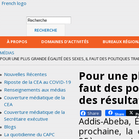
French logo
Alle
con
prin
Formulaire de
Recherche
recherche
À PROPOS
DOMAINES D’ACTIVITÉS
BUREAUX RÉGIO
MÉDIAS
POUR UNE PLUS GRANDE ÉGALITÉ DES SEXES, IL FAUT DES POLITIQUES TRA
Pour une pl
Nouvelles Récentes
Riposte de la CEA au COVID-19
faut des po
Renseignements aux médias
des résulta
Couverture médiatique de la
CEA
Couverture médiatique de la
Facebook
Share
P
Addis-Abeba, É
Secrétaire exécutive
Blogs
prochaine, la
La quotidienne du CAPC