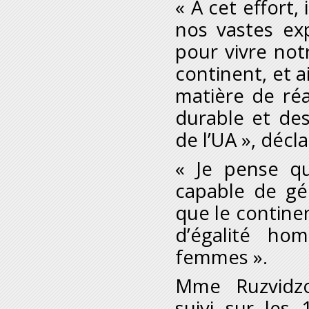
« À cet effort,
nos vastes ex
pour vivre not
continent, et 
matière de ré
durable et des
de l’UA », décla
« Je pense q
capable de gé
que le contine
d’égalité ho
femmes ».
M
me
Ruzvidzo
suivi sur les 