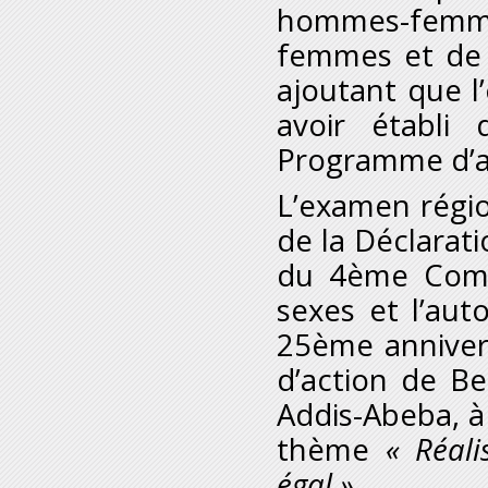
hommes-femmes
femmes et de t
ajoutant que l
avoir établ
Programme d’ac
L’examen régio
de la Déclarat
du 4
ème
Comit
sexes et l’au
25
ème
anniver
d’action de Be
Addis-Abeba, à 
thème
« Réal
égal »
.