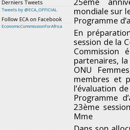
25
ème
annive
Derniers Tweets
mondiale sur l
Tweets by @ECA_OFFICIAL
Programme d’ac
Follow ECA on Facebook
EconomicCommissionForAfrica
En préparatio
session de la 
Commission é
partenaires, l
ONU Femmes, 
membres et pa
l’évaluation d
Programme d’a
23
ème
session
M
me
Dans son alloc