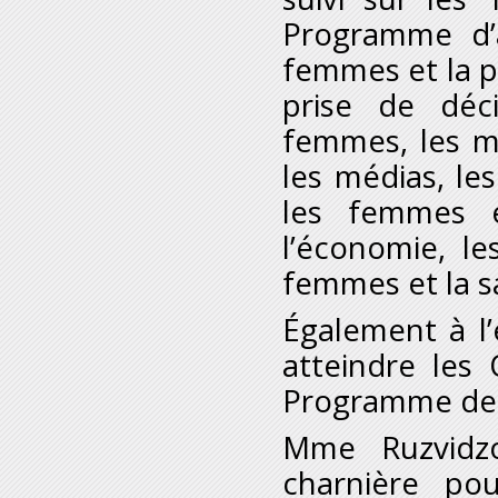
Programme d’a
femmes et la p
prise de déci
femmes, les m
les médias, les
les femmes e
l’économie, l
femmes et la s
Également à l
atteindre les
Programme de 
M
me
Ruzvidz
charnière pou