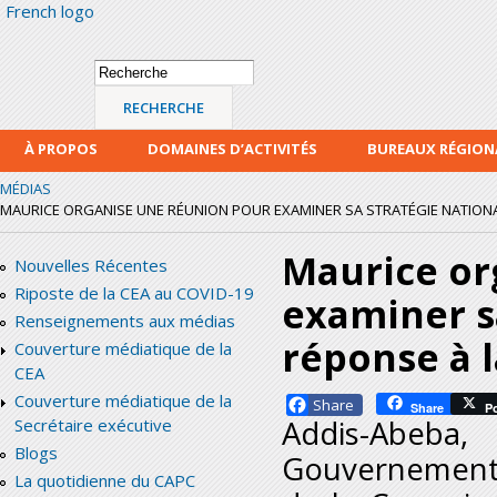
French logo
Alle
con
prin
Formulaire de
Recherche
recherche
À PROPOS
DOMAINES D’ACTIVITÉS
BUREAUX RÉGIO
MÉDIAS
MAURICE ORGANISE UNE RÉUNION POUR EXAMINER SA STRATÉGIE NATIONALE
Maurice or
Nouvelles Récentes
Riposte de la CEA au COVID-19
examiner s
Renseignements aux médias
réponse à 
Couverture médiatique de la
CEA
Couverture médiatique de la
Facebook
Share
P
Addis-Abeba
Secrétaire exécutive
Blogs
Gouvernement 
La quotidienne du CAPC