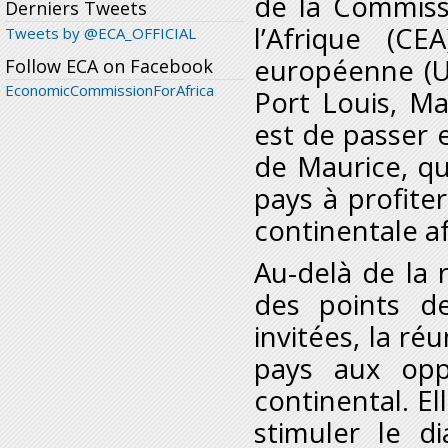
de la Commiss
Derniers Tweets
l’Afrique (CE
Tweets by @ECA_OFFICIAL
européenne (U
Follow ECA on Facebook
EconomicCommissionForAfrica
Port Louis, Ma
est de passer 
de Maurice, qu
pays à profite
continentale af
Au-delà de la r
des points d
invitées, la ré
pays aux opp
continental. E
stimuler le d