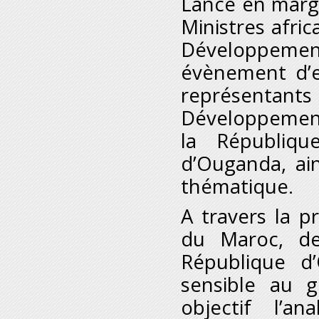
Lancé en marg
Ministres afric
Développem
évènement d’e
représentant
Développemen
la Républiq
d’Ouganda, ai
thématique.
A travers la 
du Maroc, de
République d
sensible au 
objectif l’a