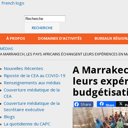
French logo
Alle
con
prin
Formulaire de
Recherche
recherche
À PROPOS
DOMAINES D’ACTIVITÉS
BUREAUX RÉGIO
MÉDIAS
A MARRAKECH, LES PAYS AFRICAINS ÉCHANGENT LEURS EXPÉRIENCES EN MA
A Marrakec
Nouvelles Récentes
Riposte de la CEA au COVID-19
leurs expé
Renseignements aux médias
budgétisat
Couverture médiatique de la
CEA
Couverture médiatique de la
Facebook
Share
P
Secrétaire exécutive
Blogs
La quotidienne du CAPC