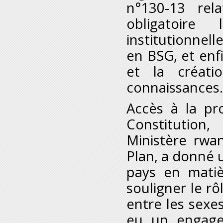
n°130-13 rel
obligatoir
institutionnell
en BSG, et enf
et la créati
connaissances.
Accès à la pro
Constitutio
Ministère rwa
Plan, a donné 
pays en mati
souligner le rô
entre les sexes 
eu un engage