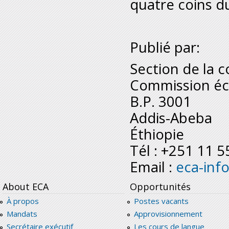
quatre coins d
Publié par:
Section de la 
Commission éc
B.P. 3001
Addis-Abeba
Éthiopie
Tél : +251 11 
Email :
eca-inf
About ECA
Opportunités
À propos
Postes vacants
Mandats
Approvisionnement
Secrétaire exécutif
Les cours de langue