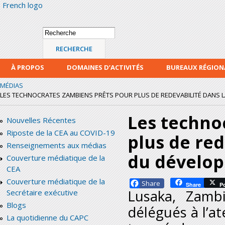
French logo
Alle
con
prin
Formulaire de
Recherche
recherche
À PROPOS
DOMAINES D’ACTIVITÉS
BUREAUX RÉGIO
MÉDIAS
LES TECHNOCRATES ZAMBIENS PRÊTS POUR PLUS DE REDEVABILITÉ DANS LA 
Les techno
Nouvelles Récentes
Riposte de la CEA au COVID-19
plus de red
Renseignements aux médias
du dévelo
Couverture médiatique de la
CEA
Couverture médiatique de la
Facebook
Share
P
Lusaka, Zamb
Secrétaire exécutive
Blogs
délégués à l’at
La quotidienne du CAPC