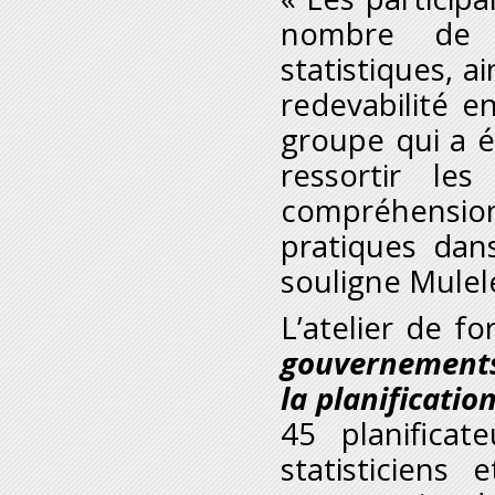
nombre de 
statistiques, a
redevabilité en
groupe qui a ét
ressortir le
compréhensio
pratiques dan
souligne Mulel
L’atelier de f
gouvernements 
la planificati
45 planifica
statisticiens