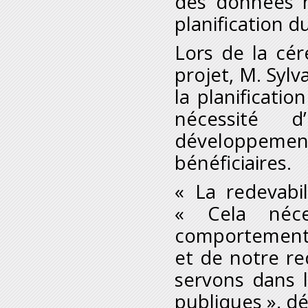
des données n
planification 
Lors de la cé
projet, M. Sylv
la planificati
nécessité d
développement
bénéficiaires.
« La redevabil
« Cela néce
comportement 
et de notre re
servons dans 
publiques », déc