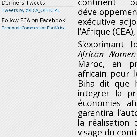
continent p
Derniers Tweets
développement 
Tweets by @ECA_OFFICIAL
exécutive adj
Follow ECA on Facebook
EconomicCommissionForAfrica
l’Afrique (CEA)
S’exprimant 
African Women
Maroc, en pr
africain pour
Biha dit que 
intégrer la 
économies afri
garantira l’a
la réalisation
visage du cont