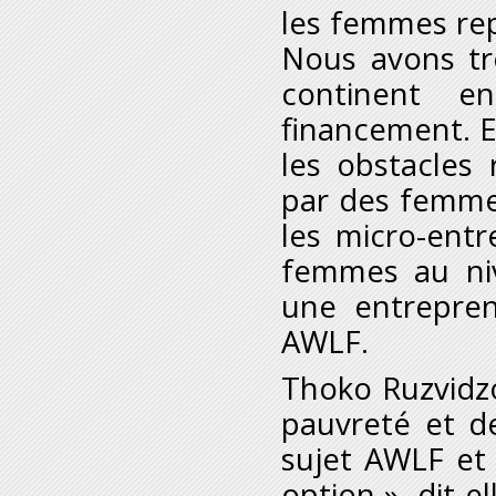
les femmes rep
Nous avons tr
continent en
financement. E
les obstacles
par des femme
les micro-ent
femmes au niv
une entrepre
AWLF.
Thoko Ruzvidzo,
pauvreté et de
sujet AWLF et 
option », dit-e