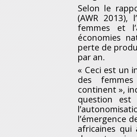
Selon le rapp
(AWR 2013), l
femmes et l’
économies nat
perte de produc
par an.
« Ceci est un i
des femmes 
continent », i
question est
l’autonomisat
l’émergence d
africaines qui