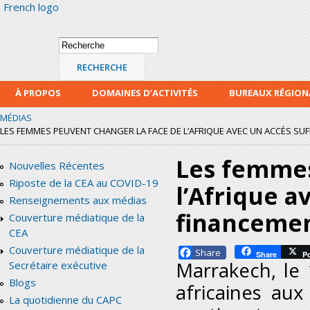
French logo
Alle
con
prin
Formulaire de
Recherche
recherche
À PROPOS
DOMAINES D’ACTIVITÉS
BUREAUX RÉGIO
MÉDIAS
LES FEMMES PEUVENT CHANGER LA FACE DE L’AFRIQUE AVEC UN ACCÈS SU
Les femmes
Nouvelles Récentes
Riposte de la CEA au COVID-19
l’Afrique a
Renseignements aux médias
financeme
Couverture médiatique de la
CEA
Couverture médiatique de la
Facebook
Share
P
Marrakech, le 
Secrétaire exécutive
Blogs
africaines au
La quotidienne du CAPC