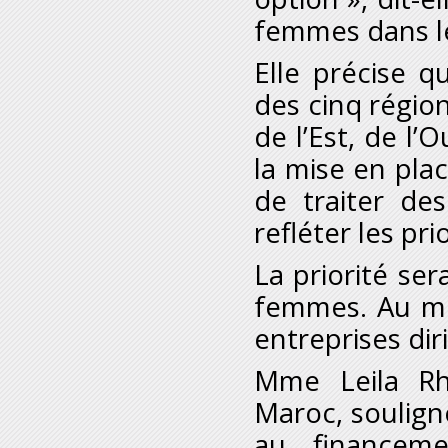
femmes dans le
Elle précise 
des cinq région
de l’Est, de l’
la mise en pla
de traiter d
refléter les pr
La priorité se
femmes. Au mo
entreprises di
M
me
Leila Rh
Maroc, soulign
au financeme