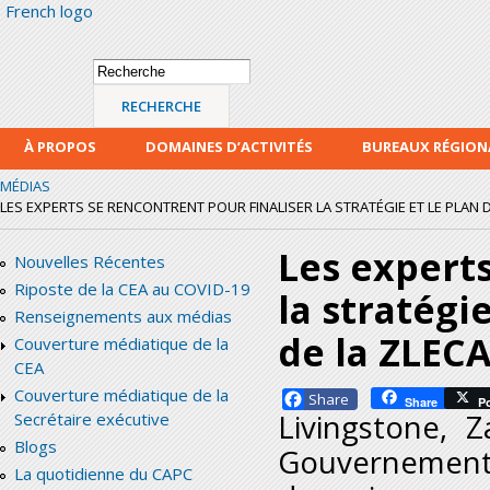
French logo
Alle
con
prin
Formulaire de
Recherche
recherche
À PROPOS
DOMAINES D’ACTIVITÉS
BUREAUX RÉGIO
MÉDIAS
LES EXPERTS SE RENCONTRENT POUR FINALISER LA STRATÉGIE ET LE PLAN D
Les experts
Nouvelles Récentes
Riposte de la CEA au COVID-19
la stratégi
Renseignements aux médias
de la ZLEC
Couverture médiatique de la
CEA
Couverture médiatique de la
Facebook
Share
P
Livingstone, 
Secrétaire exécutive
Blogs
Gouvernement es
La quotidienne du CAPC