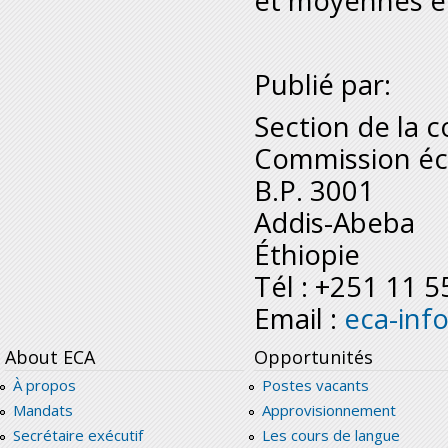
et moyennes en
Publié par:
Section de la 
Commission éc
B.P. 3001
Addis-Abeba
Éthiopie
Tél : +251 11 
Email :
eca-inf
About ECA
Opportunités
À propos
Postes vacants
Mandats
Approvisionnement
Secrétaire exécutif
Les cours de langue