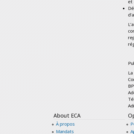
et
Dé
d’a
L’
co
re
rég
Pub
La
Co
BP
Ad
Té
Ad
About ECA
Op
À propos
P
Mandats
A