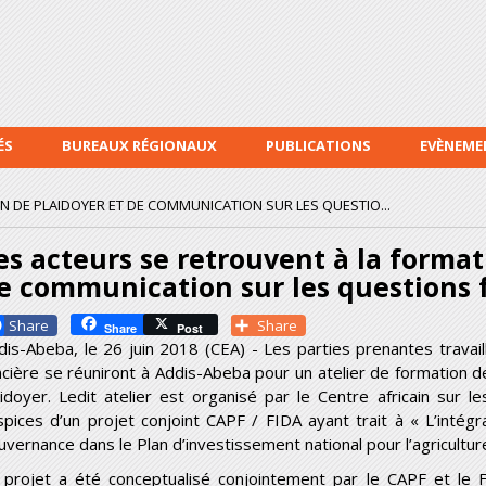
Aller au
contenu
principal
ÉS
BUREAUX RÉGIONAUX
PUBLICATIONS
EVÈNEME
N DE PLAIDOYER ET DE COMMUNICATION SUR LES QUESTIO...
es acteurs se retrouvent à la format
e communication sur les questions 
Facebook
Share
Share
Post
dis-Abeba, le 26 juin 2018 (CEA) - Les parties prenantes travai
ncière se réuniront à Addis-Abeba pour un atelier de formation d
aidoyer. Ledit atelier est organisé par le Centre africain sur l
spices d’un projet conjoint CAPF / FIDA ayant trait à « L’intégr
uvernance dans le Plan d’investissement national pour l’agricultur
 projet a été conceptualisé conjointement par le CAPF et le 