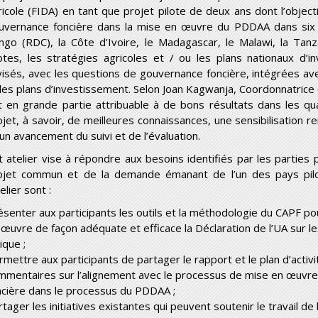
ricole (FIDA) en tant que projet pilote de deux ans dont l’object
uvernance foncière dans la mise en œuvre du PDDAA dans six 
ngo (RDC), la Côte d’Ivoire, le Madagascar, le Malawi, la Tan
lotes, les stratégies agricoles et / ou les plans nationaux d’
visés, avec les questions de gouvernance foncière, intégrées ave
 les plans d’investissement. Selon Joan Kagwanja, Coordonnatrice 
t en grande partie attribuable à de bons résultats dans les q
ojet, à savoir, de meilleures connaissances, une sensibilisation 
 un avancement du suivi et de l’évaluation.
t atelier vise à répondre aux besoins identifiés par les parties
ojet commun et de la demande émanant de l’un des pays pilo
telier sont :
ésenter aux participants les outils et la méthodologie du CAPF p
 œuvre de façon adéquate et efficace la Déclaration de l’UA sur le
ique ;
rmettre aux participants de partager le rapport et le plan d’activ
mmentaires sur l’alignement avec le processus de mise en œuvre 
ncière dans le processus du PDDAA ;
rtager les initiatives existantes qui peuvent soutenir le travail 