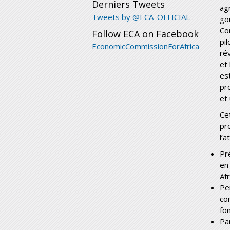
Derniers Tweets
ag
Tweets by @ECA_OFFICIAL
go
Co
Follow ECA on Facebook
pi
EconomicCommissionForAfrica
ré
et
es
pr
et
Ce
pr
l’a
Pr
en
Afr
Pe
co
fo
Pa