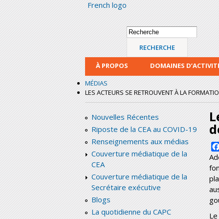
French logo
Formulaire de
Recherche
recherche
À PROPOS
DOMAINES D’ACTIVIT
MÉDIAS
LES ACTEURS SE RETROUVENT À LA FORMATIO
L
Nouvelles Récentes
d
Riposte de la CEA au COVID-19
Renseignements aux médias
Couverture médiatique de la
Ad
CEA
fo
Couverture médiatique de la
pl
Secrétaire exécutive
au
Blogs
go
La quotidienne du CAPC
Le