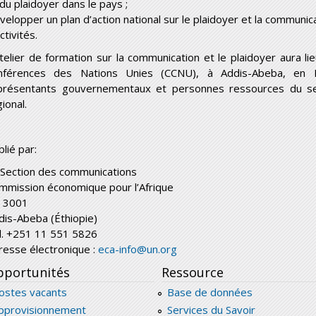
 du plaidoyer dans le pays ;
velopper un plan d’action national sur le plaidoyer et la communi
ctivités.
atelier de formation sur la communication et le plaidoyer aura l
nférences des Nations Unies (CCNU), à Addis-Abeba, en É
présentants gouvernementaux et personnes ressources du sec
ional.
lié par:
 Section des communications
mmission économique pour l’Afrique
 3001
dis-Abeba (Éthiopie)
l. +251 11 551 5826
resse électronique :
eca-info@un.org
portunités
Ressource
ostes vacants
Base de données
pprovisionnement
Services du Savoir