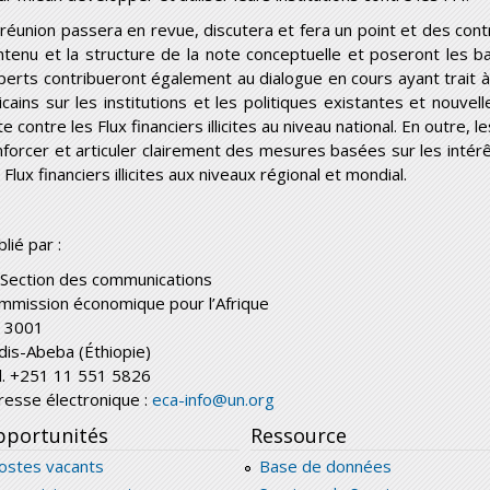
 réunion passera en revue, discutera et fera un point et des contri
ntenu et la structure de la note conceptuelle et poseront les b
perts contribueront également au dialogue en cours ayant trait 
ricains sur les institutions et les politiques existantes et nouvel
te contre les Flux financiers illicites au niveau national. En outre
nforcer et articuler clairement des mesures basées sur les intérê
 Flux financiers illicites aux niveaux régional et mondial.
lié par :
 Section des communications
mmission économique pour l’Afrique
 3001
dis-Abeba (Éthiopie)
l. +251 11 551 5826
resse électronique :
eca-info@un.org
portunités
Ressource
ostes vacants
Base de données