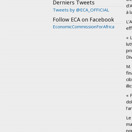
Derniers Tweets
d’
Tweets by @ECA_OFFICIAL
à l
Follow ECA on Facebook
L’
EconomicCommissionForAfrica
ef
« 
lu
pr
Di
M. 
fi
ci
ill
« 
do
l’a
Le
ma
pou