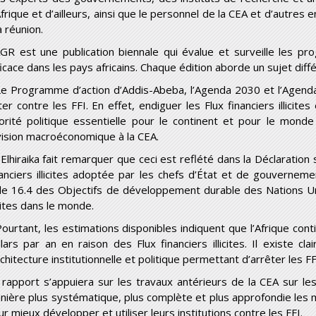
Afrique et d’ailleurs, ainsi que le personnel de la CEA et d’autres
a réunion.
AGR est une publication biennale qui évalue et surveille les p
ficace dans les pays africains. Chaque édition aborde un sujet diffé
Le Programme d’action d’Addis-Abeba, l’Agenda 2030 et l’Agenda
tter contre les FFI. En effet, endiguer les Flux financiers illicit
iorité politique essentielle pour le continent et pour le monde 
vision macroéconomique à la CEA.
Elhiraika fait remarquer que ceci est reflété dans la Déclaration s
nanciers illicites adoptée par les chefs d’État et de gouverneme
ble 16.4 des Objectifs de développement durable des Nations Unie
icites dans le monde.
Pourtant, les estimations disponibles indiquent que l’Afrique con
llars par an en raison des Flux financiers illicites. Il existe c
rchitecture institutionnelle et politique permettant d’arrêter les FFI
 rapport s’appuiera sur les travaux antérieurs de la CEA sur les F
nière plus systématique, plus complète et plus approfondie les mo
r mieux développer et utiliser leurs institutions contre les FFI.