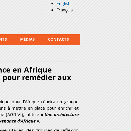
English
Français
NTS
MÉDIAS
CONTACTS
nce en Afrique
le pour remédier aux
ue pour l’Afrique réunira un groupe
ns à mettre en place pour enrichir et
e (AGR VI), intitulé
« Une architecture
ovenance d’Afrique ».
versitaires, des groupes de réflexion