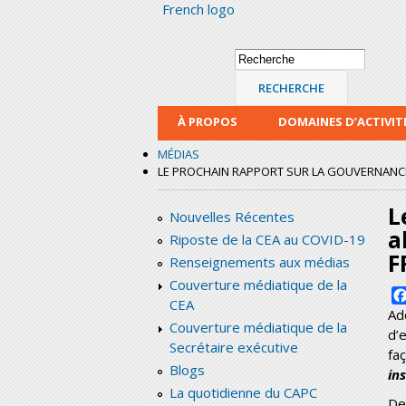
French logo
Formulaire de
Recherche
recherche
À PROPOS
DOMAINES D’ACTIVIT
MÉDIAS
LE PROCHAIN RAPPORT SUR LA GOUVERNANCE 
L
Nouvelles Récentes
a
Riposte de la CEA au COVID-19
F
Renseignements aux médias
Couverture médiatique de la
CEA
Ad
Couverture médiatique de la
d’
Secrétaire exécutive
fa
Blogs
ins
La quotidienne du CAPC
De