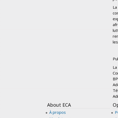
La
co
ex
af
lut
re
les
Pub
La
Co
BP
Ad
Té
Ad
About ECA
Op
À propos
P