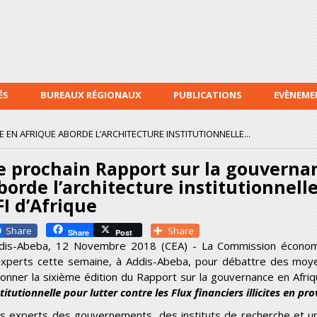
Aller au
contenu
principal
ÉS
BUREAUX RÉGIONAUX
PUBLICATIONS
EVÈNEME
EN AFRIQUE ABORDE L’ARCHITECTURE INSTITUTIONNELLE...
e prochain Rapport sur la gouverna
borde l’architecture institutionnel
FI d’Afrique
Facebook
Share
Share
Post
dis-Abeba, 12 Novembre 2018 (CEA) - La Commission économiq
experts cette semaine, à Addis-Abeba, pour débattre des moye
çonner la sixième édition du Rapport sur la gouvernance en Afriqu
titutionnelle pour lutter contre les Flux financiers illicites en pr
s experts des gouvernements, des instituts de recherche et uni