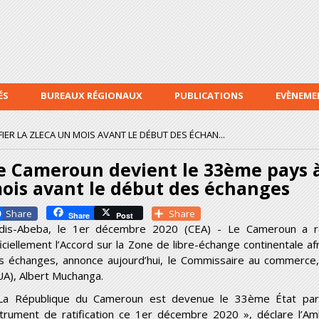
Aller au
contenu
principal
ÉS
BUREAUX RÉGIONAUX
PUBLICATIONS
EVÈNEME
IER LA ZLECA UN MOIS AVANT LE DÉBUT DES ÉCHAN...
e Cameroun devient le 33ème pays à 
ois avant le début des échanges
Facebook
Share
Share
Post
dis-Abeba, le 1
er
décembre 2020 (CEA) - Le Cameroun a rejo
ficiellement l’Accord sur la Zone de libre-échange continentale a
s échanges, annonce aujourd’hui, le Commissaire au commerce, 
UA), Albert Muchanga.
La République du Cameroun est devenue le 33
ème
État par
strument de ratification ce 1
er
décembre 2020 », déclare l’A