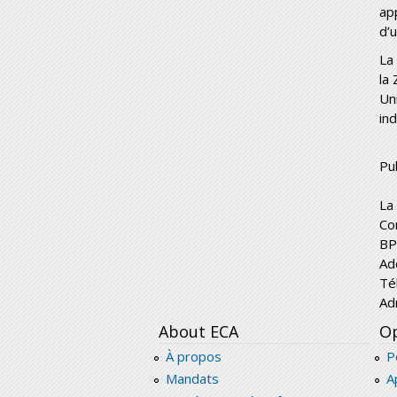
ap
d’u
La
la
Un
in
Pub
La
Co
BP
Ad
Té
Ad
About ECA
Op
À propos
P
Mandats
A