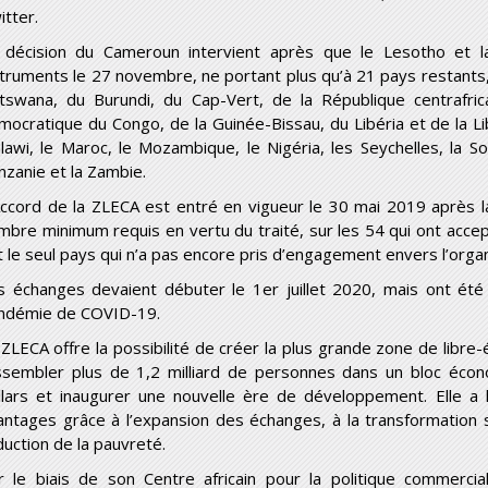
itter.
 décision du Cameroun intervient après que le Lesotho et l
truments le 27 novembre, ne portant plus qu’à 21 pays restants, à r
tswana, du Burundi, du Cap-Vert, de la République centrafri
mocratique du Congo, de la Guinée-Bissau, du Libéria et de la Li
lawi, le Maroc, le Mozambique, le Nigéria, les Seychelles, la So
nzanie et la Zambie.
Accord de la ZLECA est entré en vigueur le 30 mai 2019 après la 
mbre minimum requis en vertu du traité, sur les 54 qui ont acce
t le seul pays qui n’a pas encore pris d’engagement envers l’organ
s échanges devaient débuter le 1
er
juillet 2020, mais ont été
ndémie de COVID-19.
 ZLECA offre la possibilité de créer la plus grande zone de libr
ssembler plus de 1,2 milliard de personnes dans un bloc écon
llars et inaugurer une nouvelle ère de développement. Elle a
antages grâce à l’expansion des échanges, à la transformation str
duction de la pauvreté.
r le biais de son Centre africain pour la politique commercia