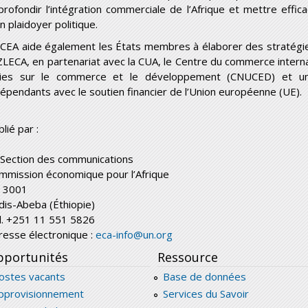
profondir l’intégration commerciale de l’Afrique et mettre effic
n plaidoyer politique.
 CEA aide également les États membres à élaborer des stratégie
 ZLECA, en partenariat avec la CUA, le Centre du commerce interna
ies sur le commerce et le développement (CNUCED) et un
dépendants avec le soutien financier de l’Union européenne (UE).
lié par :
 Section des communications
mmission économique pour l’Afrique
 3001
dis-Abeba (Éthiopie)
l. +251 11 551 5826
resse électronique :
eca-info@un.org
portunités
Ressource
ostes vacants
Base de données
pprovisionnement
Services du Savoir