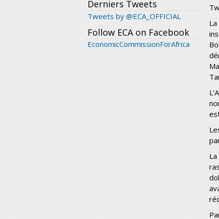
Derniers Tweets
Tw
Tweets by @ECA_OFFICIAL
La
Follow ECA on Facebook
ins
EconomicCommissionForAfrica
Bo
dé
Ma
Ta
L’
no
es
Le
pa
La
ra
do
av
ré
Pa