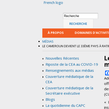
French logo
Formulaire de
Recherche
recherche
À PROPOS
DOMAINES D’ACTIVIT
MÉDIAS
LE CAMEROUN DEVIENT LE 33ÈME PAYS À RATIF
L
Nouvelles Récentes
m
Riposte de la CEA au COVID-19
Renseignements aux médias
Couverture médiatique de la
Ad
CEA
of
Couverture médiatique de la
de
Secrétaire exécutive
(C
Blogs
« 
La quotidienne du CAPC
in