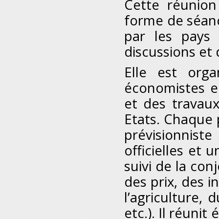
Cette réunion
forme de séanc
par les pays 
discussions et
Elle est orga
économistes en
et des travau
Etats. Chaque 
prévisionnist
officielles et 
suivi de la con
des prix, des i
l’agriculture, 
etc.). Il réuni