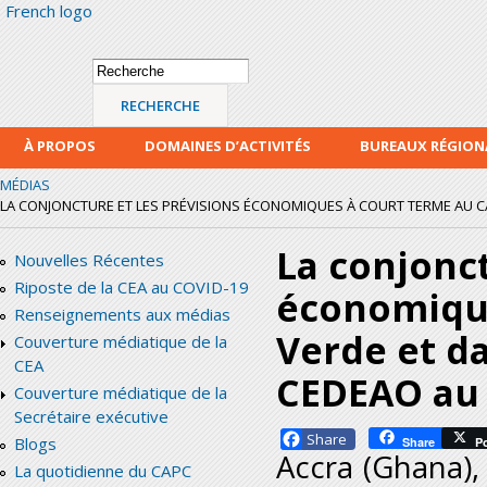
French logo
Alle
con
prin
Formulaire de
Recherche
recherche
À PROPOS
DOMAINES D’ACTIVITÉS
BUREAUX RÉGIO
MÉDIAS
LA CONJONCTURE ET LES PRÉVISIONS ÉCONOMIQUES À COURT TERME AU CAB
La conjonct
Nouvelles Récentes
Riposte de la CEA au COVID-19
économique
Renseignements aux médias
Verde et d
Couverture médiatique de la
CEA
CEDEAO au 
Couverture médiatique de la
Secrétaire exécutive
Facebook
Blogs
Share
P
Accra (Ghana)
La quotidienne du CAPC