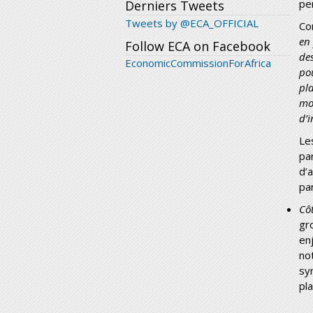
pe
Derniers Tweets
Tweets by @ECA_OFFICIAL
Co
en
Follow ECA on Facebook
de
EconomicCommissionForAfrica
po
pl
mo
d’
Le
pa
d’
pa
Côt
gr
en
no
sy
pl