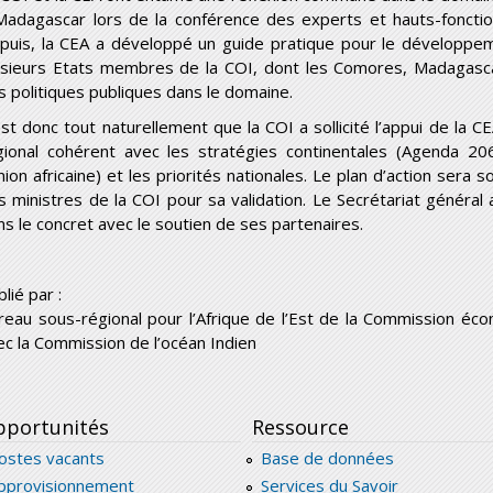
Madagascar lors de la conférence des experts et hauts-fonctio
puis, la CEA a développé un guide pratique pour le développe
usieurs Etats membres de la COI, dont les Comores, Madagascar 
s politiques publiques dans le domaine.
est donc tout naturellement que la COI a sollicité l’appui de la CE
gional cohérent avec les stratégies continentales (Agenda 20
Union africaine) et les priorités nationales. Le plan d’action sera
s ministres de la COI pour sa validation. Le Secrétariat général 
ns le concret avec le soutien de ses partenaires.
lié par :
reau sous-régional pour l’Afrique de l’Est de la Commission écon
ec la Commission de l’océan Indien
portunités
Ressource
ostes vacants
Base de données
pprovisionnement
Services du Savoir