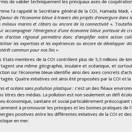
rmis de valider techniquement les principaux axes de coopérati
mme l’a rappelé le Secrétaire général de la COI, Hamada Madi,
 faveur de l’économie bleue à travers des projets d’envergure dans 
s milieux marins et côtiers ou encore de la connectivité
». Toutefo
ur accompagner l’émergence d’une économie bleue porteuse de croi
an d’action régional permettra donc d’amplifier notre action coll
biliser les expertises et les expériences ou encore de développer d
intérêt commun pour nos îles
».
s Etats membres de la COI contrôlent plus de 5,5 millions de km
rtagent une même géographie, insulaire et océanique, et surtout 
action sur l’économie bleue identifie ainsi des axes concrets d’act
rtagée. Quatre initiatives ont ainsi été proposées par la COI et la
es et océans sans pollution plastique :
c’est un des fléaux environn
os titres des médias. La pollution est non seulement un défi écol
jeu économique, sanitaire et social particulièrement préoccupant dan
tamment à promouvoir les principes et les bonnes pratiques de l’
nergies positives entre les différentes initiatives de la COI et de
astique en mer.