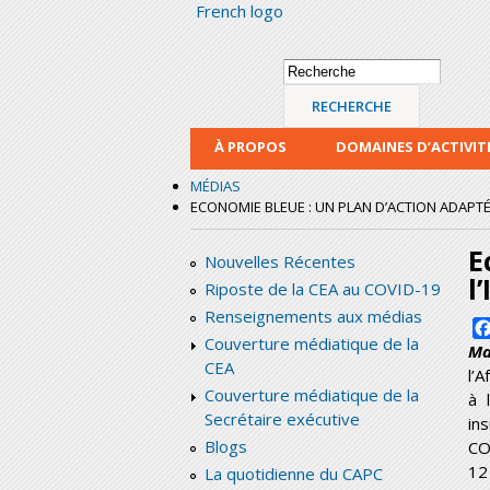
French logo
Formulaire de
Recherche
recherche
À PROPOS
DOMAINES D’ACTIVIT
MÉDIAS
ECONOMIE BLEUE : UN PLAN D’ACTION ADAPTÉ
E
Nouvelles Récentes
l
Riposte de la CEA au COVID-19
Renseignements aux médias
Couverture médiatique de la
Ma
CEA
l’
Couverture médiatique de la
à 
Secrétaire exécutive
in
Blogs
CO
12
La quotidienne du CAPC