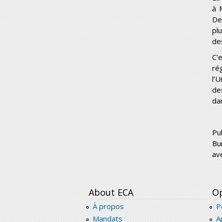
à 
De
pl
de
C’
ré
l’
de
da
Pub
Bu
av
About ECA
Op
À propos
P
Mandats
A