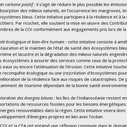
an carbone positif :
il s’agit de réduire le plus possible les émissi
absorption des milieux naturels, en l’occurrence les mangroves, le
osystèmes bleus. Cette initiative participera à la résilience et à
 côtiers. Par ricochet, elle soutient la mise en œuvre des Contrib
mbres de la COI conformément aux engagements pris lors de la C
nté écologique et bien-être humain :
cette initiative consiste à amél
stauration et le maintien de l’état de santé des écosystèmes ble
ritime et lacustre et la dégradation des milieux naturels engendre
s écosystèmes à assurer des services comme ceux de la protection 
s eaux ou encore l’atténuation de l’érosion. Cette initiative touch
e reconquête écologique ou une (re)création d’écosystèmes pour 
amélioration de la résilience face aux risques de catastrophes. De 
tamment de tourisme dépendant de la bonne santé environnemen
loration des énergies bleues :
les îles de l’Indianocéanie restent 
portations de ressources fossiles pour les besoins énergétiques. 
énergies renouvelables dans la région. Cette initiative visera donc
veloppement d’énergies propres en lien avec l’océan.
 COI et la CEA ont entamé une réflexion commune dans le domain