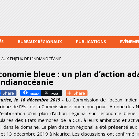
Aller au
contenu
principal
ÉS
BUREAUX RÉGIONAUX
PUBLICATIONS
EVÈNEME
 AUX ENJEUX DE L’INDIANOCÉANIE
conomie bleue : un plan d’action ad
’Indianocéanie
Facebook
Share
Share
Post
urice, le 16 décembre 2019 -
La Commission de l’océan Indien 
Afrique de l’Est de la Commission économique pour l’Afrique des N
l’élaboration d’un plan d’action régional sur l’économie ble
sulaires des Etats membres de la COI, à leurs ambitions et activi
I dans le domaine. Le plan d’action régional a été présenté au
 et 13 décembre 2019 à Maurice. Les discussions ont confirmé l’in