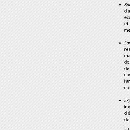
Bil
d’
éc
et
me
Sa
re
ma
de
de
un
l’
no
Exp
im
d’
dé
La