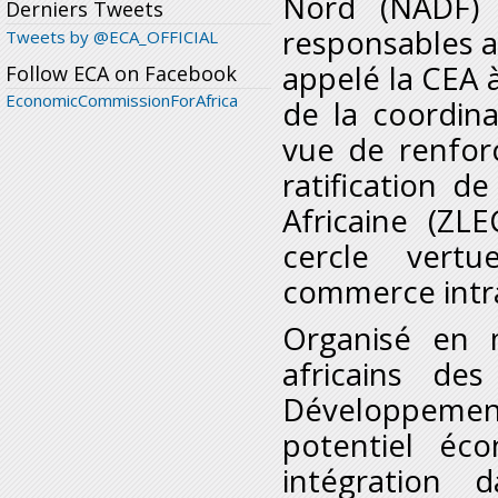
Nord (NADF)
Derniers Tweets
responsables af
Tweets by @ECA_OFFICIAL
appelé la CEA 
Follow ECA on Facebook
EconomicCommissionForAfrica
de la coordina
vue de renforc
ratification 
Africaine (ZLE
cercle vertu
commerce intra
Organisé en 
africains de
Développeme
potentiel éc
intégration 