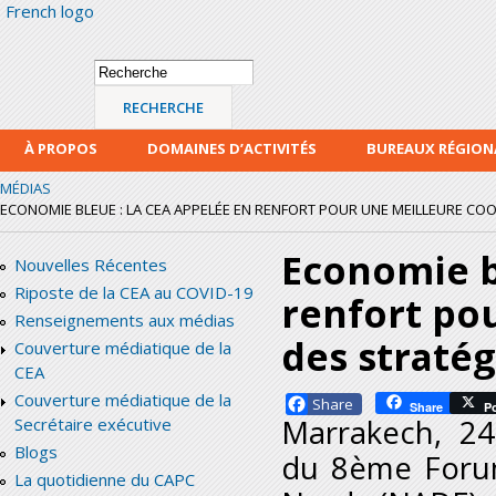
French logo
Alle
con
prin
Formulaire de
Recherche
recherche
À PROPOS
DOMAINES D’ACTIVITÉS
BUREAUX RÉGIO
MÉDIAS
ECONOMIE BLEUE : LA CEA APPELÉE EN RENFORT POUR UNE MEILLEURE COO
Economie b
Nouvelles Récentes
Riposte de la CEA au COVID-19
renfort po
Renseignements aux médias
des straté
Couverture médiatique de la
CEA
Couverture médiatique de la
Facebook
Share
P
Marrakech, 24
Secrétaire exécutive
Blogs
du
8
ème
Forum
La quotidienne du CAPC