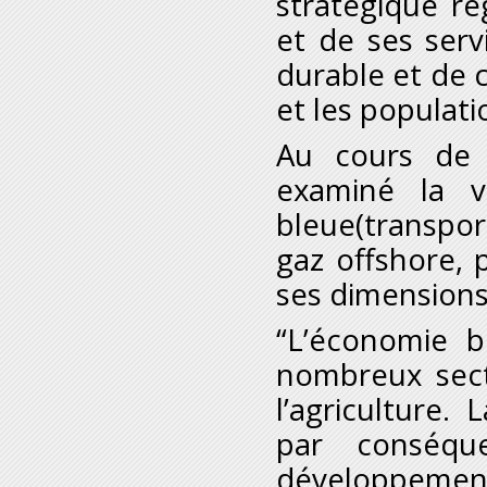
stratégique ré
et de ses ser
durable et de 
et les populati
Au cours de l
examiné la v
bleue
(transpor
gaz offshore,
p
ses dimensions 
“L’économie b
nombreux sect
l’agriculture. 
par conséqu
développement