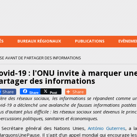
Aller au
contenu
principal
ÉS
BUREAUX RÉGIONAUX
PUBLICATIONS
EVÈNEME
AUSE AVANT DE PARTAGER DES INFORMATIONS
ovid-19 : l'ONU invite à marquer un
artager des informations
Facebook
Share
Share
Post
l’ère des réseaux sociaux, les informations se répandent comme u
vid-19 a déclenché une avalanche de fausses informations postées en
us d’autant plus difficile : les réseaux sociaux sont devenus le pri
ercussions politiques, sanitaires et économiques.
 Secrétaire général des Nations Unies,
António Guterres
, a 
arquonsUnePause. Il s’agit d’un appel mondial qui encourage les 