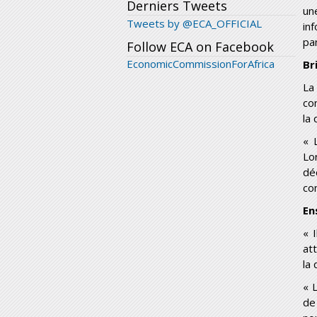
Derniers Tweets
un
Tweets by @ECA_OFFICIAL
in
pa
Follow ECA on Facebook
EconomicCommissionForAfrica
Br
La
con
la 
« 
Lo
dé
co
En
« 
at
la
« 
de