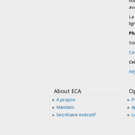
no
av
La
lig
Pl
So
Co
Ce
ht
About ECA
Op
À propos
P
Mandats
A
Secrétaire exécutif
L