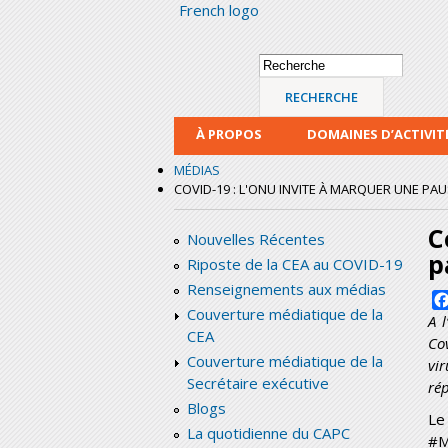
French logo
Formulaire de
Recherche
recherche
À PROPOS
DOMAINES D’ACTIVIT
MÉDIAS
COVID-19 : L'ONU INVITE À MARQUER UNE P
C
Nouvelles Récentes
p
Riposte de la CEA au COVID-19
Renseignements aux médias
Couverture médiatique de la
A 
CEA
Co
Couverture médiatique de la
vir
Secrétaire exécutive
rép
Blogs
Le
La quotidienne du CAPC
#M