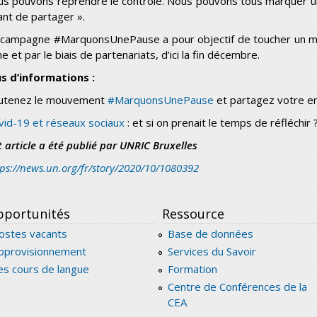
us pouvons reprendre le contrôle. Nous pouvons tous marquer un
ant de partager ».
 campagne #MarquonsUnePause a pour objectif de toucher un mi
ne et par le biais de partenariats, d’ici la fin décembre.
us d’informations :
utenez le mouvement
#MarquonsUnePause
et partagez votre 
vid-19 et réseaux sociaux
: et si on prenait le temps de réfléchir 
t article a été publié par UNRIC Bruxelles
tps://news.un.org/fr/story/2020/10/1080392
portunités
Ressource
ostes vacants
Base de données
pprovisionnement
Services du Savoir
es cours de langue
Formation
Centre de Conférences de la
CEA