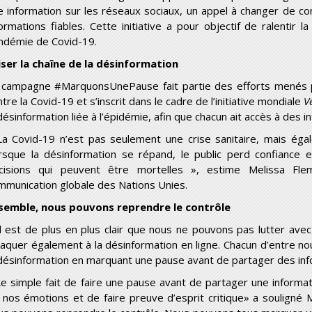
e information sur les réseaux sociaux, un appel à changer de c
formations fiables. Cette initiative a pour objectif de ralentir 
ndémie de Covid-19.
iser la chaîne de la désinformation
 campagne #MarquonsUnePause fait partie des efforts menés pa
tre la Covid-19 et s’inscrit dans le cadre de l’initiative mondiale
V
désinformation liée à l’épidémie, afin que chacun ait accès à des i
La Covid-19 n’est pas seulement une crise sanitaire, mais éga
rsque la désinformation se répand, le public perd confiance
cisions qui peuvent être mortelles », estime Melissa Fl
mmunication globale des Nations Unies.
semble, nous pouvons reprendre le contrôle
Il est de plus en plus clair que nous ne pouvons pas lutter av
taquer également à la désinformation en ligne. Chacun d’entre nou
 désinformation en marquant une pause avant de partager des inf
Le simple fait de faire une pause avant de partager une informa
 nos émotions et de faire preuve d’esprit critique» a souligné