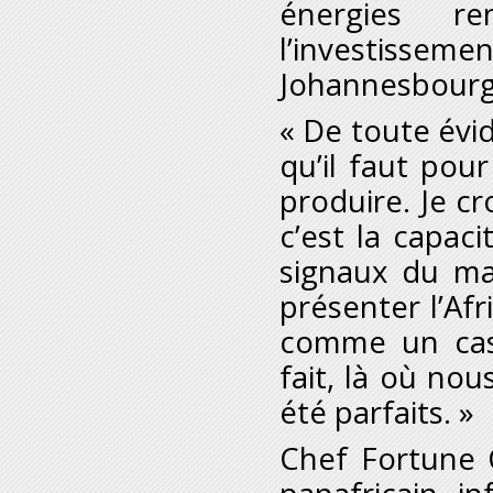
énergies r
l’investisseme
Johannesbourg
« De toute évi
qu’il faut pou
produire. Je c
c’est la capaci
signaux du ma
présenter l’Af
comme un cas
fait, là où nou
été parfaits. »
Chef Fortune 