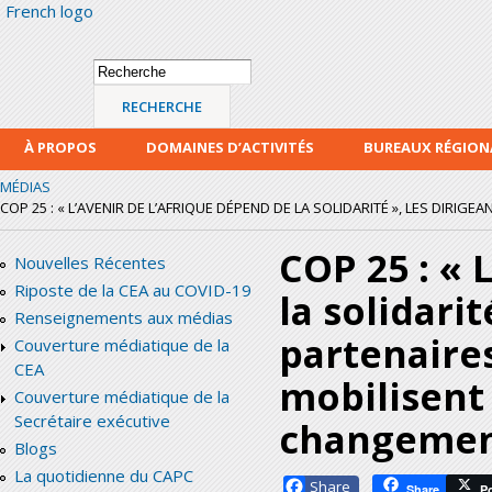
French logo
Alle
con
prin
Formulaire de
Recherche
recherche
À PROPOS
DOMAINES D’ACTIVITÉS
BUREAUX RÉGIO
MÉDIAS
COP 25 : « L’AVENIR DE L’AFRIQUE DÉPEND DE LA SOLIDARITÉ », LES DIRIGEAN
COP 25 : « 
Nouvelles Récentes
Riposte de la CEA au COVID-19
la solidarit
Renseignements aux médias
partenaire
Couverture médiatique de la
CEA
mobilisent 
Couverture médiatique de la
Secrétaire exécutive
changemen
Blogs
La quotidienne du CAPC
Facebook
Share
P