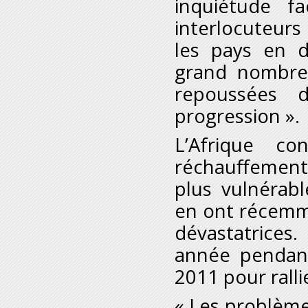
inquiétude f
interlocuteurs
les pays en 
grand nombre
repoussées 
progression ».
L’Afrique c
réchauffement
plus vulnérab
en ont récemm
dévastatrices
année pendant
2011 pour ralli
« Les problème