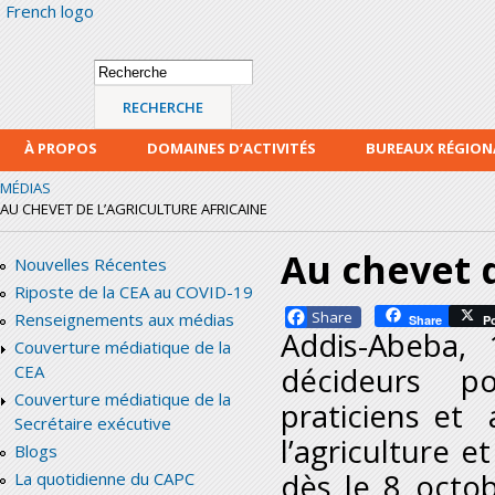
French logo
Alle
con
prin
Formulaire de
Recherche
recherche
À PROPOS
DOMAINES D’ACTIVITÉS
BUREAUX RÉGIO
MÉDIAS
AU CHEVET DE L’AGRICULTURE AFRICAINE
Au chevet d
Nouvelles Récentes
Riposte de la CEA au COVID-19
Facebook
Renseignements aux médias
Share
P
Addis-Abeba,
Couverture médiatique de la
décideurs po
CEA
Couverture médiatique de la
praticiens et
Secrétaire exécutive
l’agriculture 
Blogs
dès le 8 octo
La quotidienne du CAPC