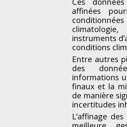
Ces données 
affinées pou
conditionnée
climatologie
instruments d’a
conditions clim
Entre autres p
des données
informations ut
finaux et la m
de manière sign
incertitudes i
L’affinage des
meilleure g