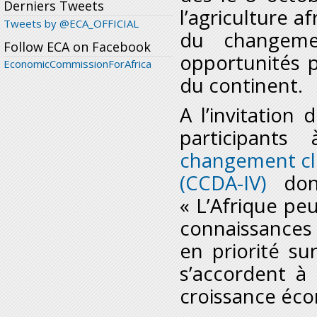
Derniers Tweets
l’agriculture af
Tweets by @ECA_OFFICIAL
du changemen
Follow ECA on Facebook
opportunités 
EconomicCommissionForAfrica
du continent.
A l’invitatio
participant
changement cli
(CCDA-IV)
dont
« L’Afrique peu
connaissances 
en priorité sur
s’accordent à
croissance éco