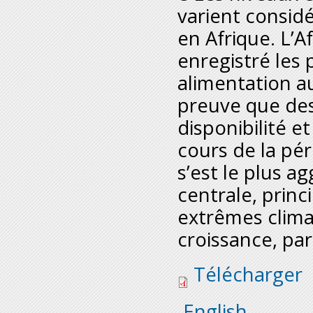
varient consid
en Afrique. L’Af
enregistré les 
alimentation a
preuve que des
disponibilité e
cours de la pér
s’est le plus a
centrale, princ
extrêmes clima
croissance, pa
2019_africa_regiona
Télécharger
English