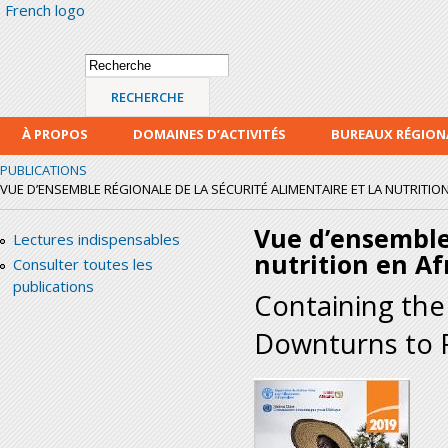
French logo
Alle
con
prin
Formulaire de
Recherche
recherche
À PROPOS
DOMAINES D’ACTIVITÉS
BUREAUX RÉGIO
PUBLICATIONS
VUE D’ENSEMBLE RÉGIONALE DE LA SÉCURITÉ ALIMENTAIRE ET LA NUTRITIO
Vue d’ensemble 
Lectures indispensables
nutrition en Af
Consulter toutes les
publications
Containing th
Downturns to F