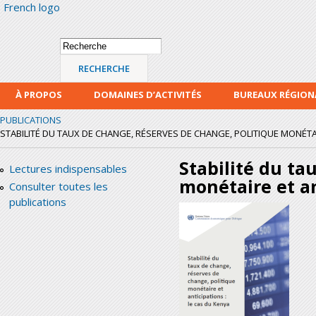
French logo
Alle
con
prin
Formulaire de
Recherche
recherche
À PROPOS
DOMAINES D’ACTIVITÉS
BUREAUX RÉGIO
PUBLICATIONS
STABILITÉ DU TAUX DE CHANGE, RÉSERVES DE CHANGE, POLITIQUE MONÉTAIR
Stabilité du ta
Lectures indispensables
monétaire et an
Consulter toutes les
publications