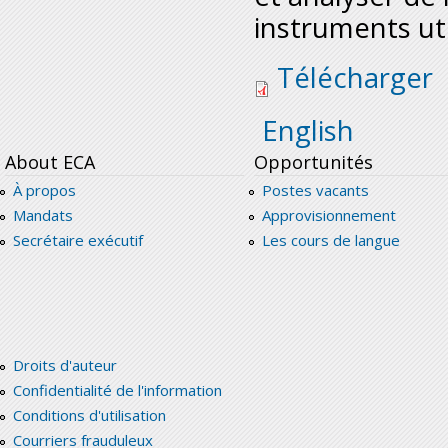
instruments util
kenya_exchanging_ra
Télécharger
English
About ECA
Opportunités
À propos
Postes vacants
Mandats
Approvisionnement
Secrétaire exécutif
Les cours de langue
Droits d'auteur
Confidentialité de l'information
Conditions d'utilisation
Courriers frauduleux