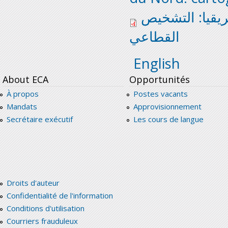
2_rapport_cartograp
يقيا: التشخيص
القطاعي
English
About ECA
Opportunités
À propos
Postes vacants
Mandats
Approvisionnement
Secrétaire exécutif
Les cours de langue
Droits d'auteur
Confidentialité de l'information
Conditions d'utilisation
Courriers frauduleux