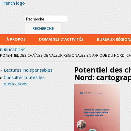
French logo
Alle
con
prin
Formulaire de
Recherche
recherche
À PROPOS
DOMAINES D’ACTIVITÉS
BUREAUX RÉGIO
PUBLICATIONS
POTENTIEL DES CHAÎNES DE VALEUR RÉGIONALES EN AFRIQUE DU NORD: C
Potentiel des c
Lectures indispensables
Nord: cartograp
Consulter toutes les
publications