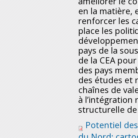
améliorer le co
en la matière,
renforcer les 
place les polit
développement 
pays de la sous
de la CEA pour 
des pays membr
des études et 
chaînes de val
à l’intégration
structurelle de
2_rapport_cartograph
Potentiel des
du Nord: carto