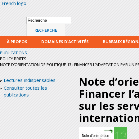
French logo
Alle
con
prin
Formulaire de
Recherche
recherche
À PROPOS
DOMAINES D’ACTIVITÉS
BUREAUX RÉGIO
PUBLICATIONS
POLICY BRIEFS
NOTE D’ORIENTATION DE POLITIQUE 13 : FINANCER L’ADAPTATION PAR UN P
Note d’orie
Lectures indispensables
Consulter toutes les
Financer l
publications
sur les ser
internatio