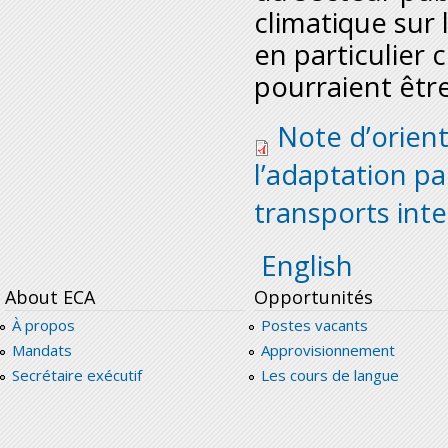
climatique sur 
en particulier 
pourraient être
policy_brief_13_fin
Note d’orient
l’adaptation pa
transports int
English
About ECA
Opportunités
À propos
Postes vacants
Mandats
Approvisionnement
Secrétaire exécutif
Les cours de langue