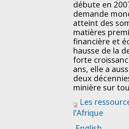
débute en 2007
demande mondi
atteint des so
matières premiè
financière et 
hausse de la d
forte croissanc
ans, elle a aus
deux décennies
minière sur tou
mineral_report_fre.
Les ressourc
l’Afrique
English