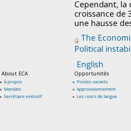
Cependant, la d
croissance de 3
une hausse des
note-on-egypten.pd
The Economic 
Political instab
English
About ECA
Opportunités
À propos
Postes vacants
Mandats
Approvisionnement
Secrétaire exécutif
Les cours de langue