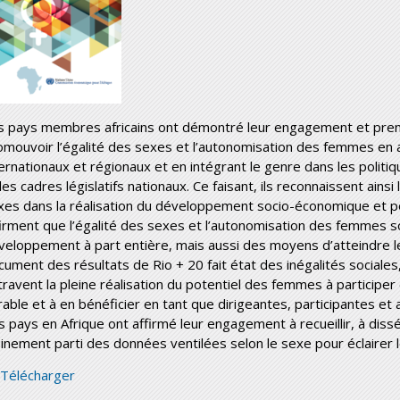
s pays membres africains ont démontré leur engagement et pre
omouvoir l’égalité des sexes et l’autonomisation des femmes en 
ternationaux et régionaux et en intégrant le genre dans les politiq
les cadres législatifs nationaux. Ce faisant, ils reconnaissent ainsi
xes dans la réalisation du développement socio-économique et pol
firment que l’égalité des sexes et l’autonomisation des femmes 
veloppement à part entière, mais aussi des moyens d’atteindre 
cument des résultats de Rio + 20 fait état des inégalités sociales
travent la pleine réalisation du potentiel des femmes à participe
rable et à en bénéficier en tant que dirigeantes, participantes e
s pays en Afrique ont affirmé leur engagement à recueillir, à diss
einement parti des données ventilées selon le sexe pour éclairer l
neca_agdi_report_fr_2nov.pdf
Télécharger