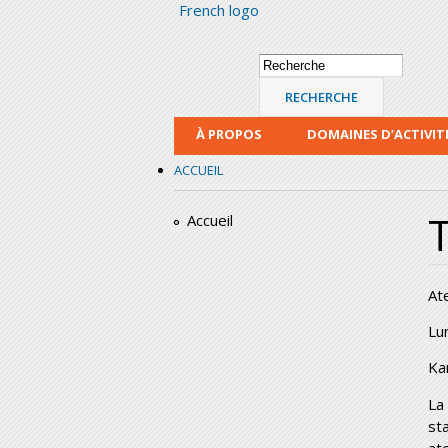
French logo
Formulaire de
Recherche
recherche
À PROPOS
DOMAINES D’ACTIVIT
ACCUEIL
T
Accueil
At
Lu
Ka
La
st