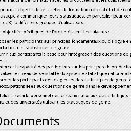
elier national de formation avec les producteurs et les utilisateur
 principal objectif de cet atelier de formation national était de re
atistique à communiquer leurs statistiques, en particulier pour ce
5 et 8), à différents groupes d’utilisateurs.
 objectifs spécifiques de l'atelier étaient les suivants :
poser les participants aux principes fondamentaux du dialogue ent
oduction des statistiques de genre
urnir aux participants la base pour l’intégration des questions de
vail.
nforcer la capacité des participants sur les principes de product
évaluer le niveau de sensibilité du système statistique national
former les participants des exigences des statistiques de genre et 
éoccupations liées aux questions de genre dans le développement
atelier a réuni le personnel des bureaux nationaux de statistique,
G et des universités utilisant les statistiques de genre.
Documents