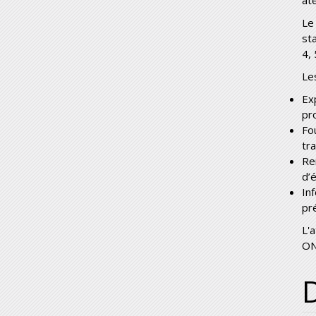
at
Le
st
4, 
Les
Ex
pr
Fo
tra
Re
d’
In
pr
L'
ON