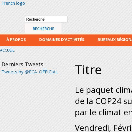
French logo
Alle
con
prin
Formulaire de
Recherche
recherche
À PROPOS
DOMAINES D’ACTIVITÉS
BUREAUX RÉGIO
ACCUEIL
Derniers Tweets
Titre
Tweets by @ECA_OFFICIAL
Le paquet clim
de la COP24 sur
par le climat e
Vendredi, Févri