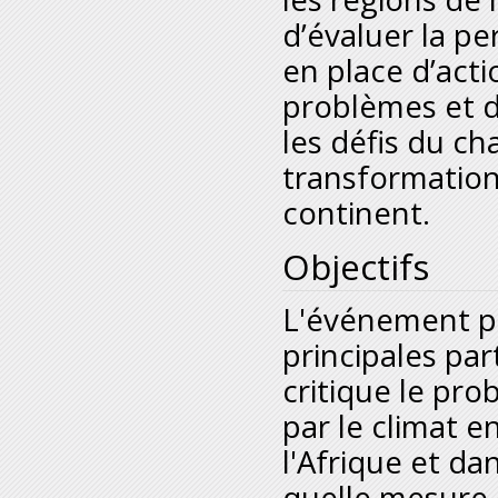
d’évaluer la pe
en place d’act
problèmes et d
les défis du c
transformation
continent.
Objectifs
L'événement pr
principales pa
critique le pr
par le climat e
l'Afrique et da
quelle mesure 