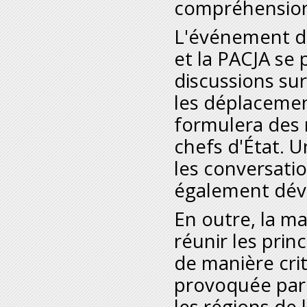
compréhension 
L'événement de
et la PACJA se 
discussions sur
les déplacement
formulera des
chefs d'État. U
les conversatio
également dév
En outre, la m
réunir les prin
de manière crit
provoquée par l
les régions de 