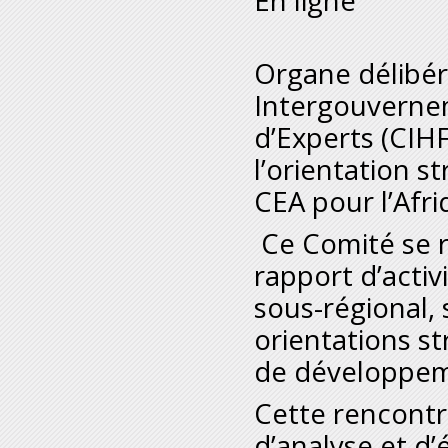
En ligne
Organe délibér
Intergouvernem
d’Experts (CIH
l’orientation s
CEA pour l’Afr
Ce Comité se r
rapport d’activ
sous-régional,
orientations st
de développem
Cette rencontr
d’analyse et d