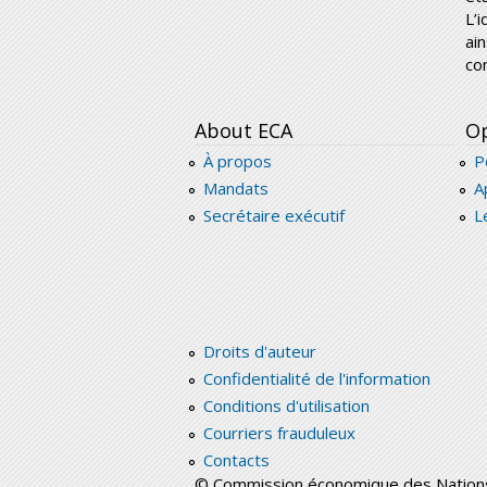
L’
ai
co
About ECA
Op
À propos
P
Mandats
A
Secrétaire exécutif
L
Droits d'auteur
Confidentialité de l'information
Conditions d'utilisation
Courriers frauduleux
Contacts
© Commission économique des Nations 