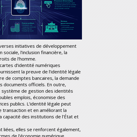
iverses initiatives de développement
ociale, l’inclusion financière, la
droits de l’homme.
s cartes d’identité numériques
urnissent la preuve de l’identité légale
ture de comptes bancaires, la demande
s documents officiels. En outre,
du système de gestion des identités
 doubles emplois, économise des
es publics. L’identité légale peut
de transaction et en améliorant la
 capacité des institutions de l’État et
 liées, elles se renforcent également,
formes de l’économie numérique.