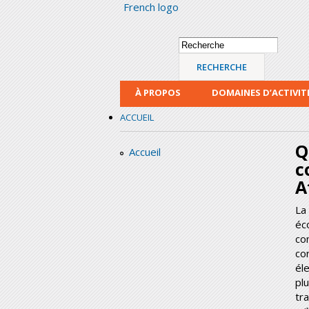
French logo
Formulaire de
Recherche
recherche
À PROPOS
DOMAINES D’ACTIVIT
ACCUEIL
Q
Accueil
c
A
La
éc
co
co
él
plu
tr