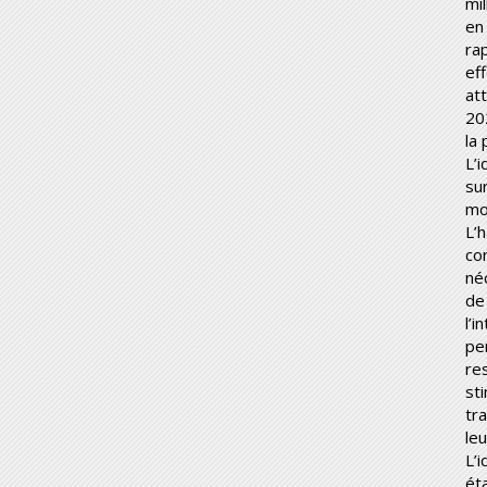
mi
en
ra
ef
att
20
la
L’
sur
mo
L’h
co
né
de
l’
pe
re
sti
tra
le
L’
ét