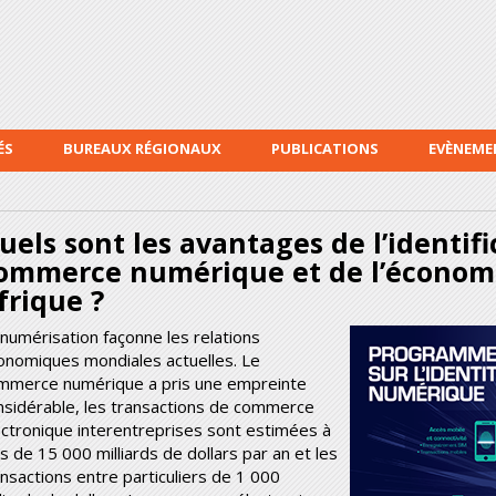
Aller au
contenu
principal
ÉS
BUREAUX RÉGIONAUX
PUBLICATIONS
EVÈNEME
uels sont les avantages de l’identi
ommerce numérique et de l’économ
frique ?
 numérisation façonne les relations
onomiques mondiales actuelles. Le
mmerce numérique a pris une empreinte
nsidérable, les transactions de commerce
ectronique interentreprises sont estimées à
s de 15 000 milliards de dollars par an et les
ansactions entre particuliers de 1 000