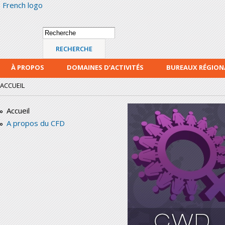
French logo
Alle
con
prin
Formulaire de
Recherche
recherche
À PROPOS
DOMAINES D’ACTIVITÉS
BUREAUX RÉGIO
ACCUEIL
Accueil
A propos du CFD