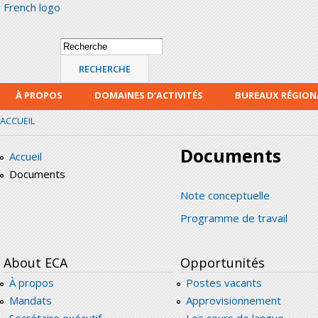
French logo
Alle
con
prin
Formulaire de
Recherche
recherche
À PROPOS
DOMAINES D’ACTIVITÉS
BUREAUX RÉGIO
ACCUEIL
Documents
Accueil
Documents
Note conceptuelle
Programme de travail
About ECA
Opportunités
À propos
Postes vacants
Mandats
Approvisionnement